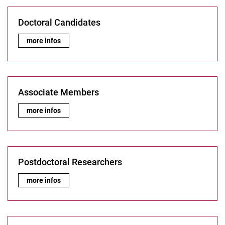
Doctoral Candidates
Doctoral Candidates:
more infos
Associate Members
Associate Members:
more infos
Postdoctoral Researchers
Principal Investigators
Postdoctoral Researchers:
more infos
Doctoral Candidates
Associate Members
Postdoctoral Researchers
Former Members