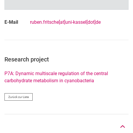
E-Mail
ruben.fritsche[at]uni-kassel[dot]de
Research project
P7A: Dynamic multiscale regulation of the central
carbohydrate metabolism in cyanobacteria
Zurück zur Liste
Nach oben