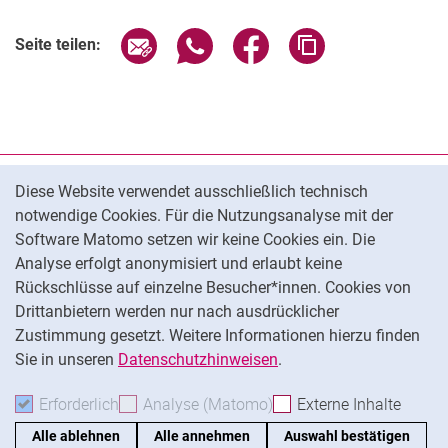
Seite über E-Mail teilen
Seite über WhatsApp teilen (exter
Seite über Facebook teile
Adresse der Seite
Seite teilen:
Cookie-Hinweis
Datenschutz
Diese Website verwendet ausschließlich technisch
notwendige Cookies. Für die Nutzungsanalyse mit der
Barrierefreiheit
Software Matomo setzen wir keine Cookies ein. Die
Transparenter KI-Einsatz
Analyse erfolgt anonymisiert und erlaubt keine
Impressum
Rückschlüsse auf einzelne Besucher*innen. Cookies von
Cookie-Einstellungen
Drittanbietern werden nur nach ausdrücklicher
Zustimmung gesetzt. Weitere Informationen hierzu finden
Sie in unseren
Datenschutzhinweisen
.
Na
Erforderlich
Erforderliche Cookies akzeptieren
Analyse (Matomo)
Analyse-Cookies akzepti
Externe Inhalte
: Exte
Alle ablehnen
Alle annehmen
Auswahl bestätigen