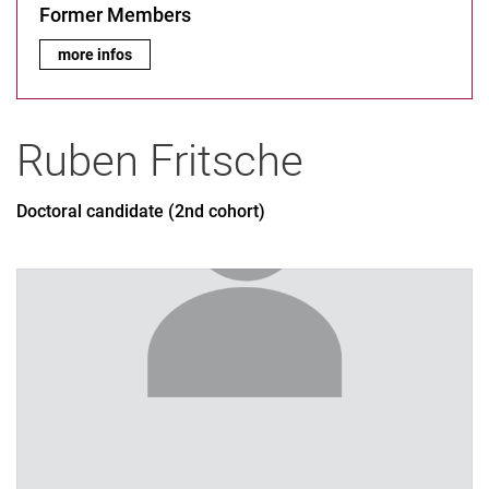
Former Members
Former Members:
more infos
Ruben
Fritsche
Doctoral candidate (2nd cohort)