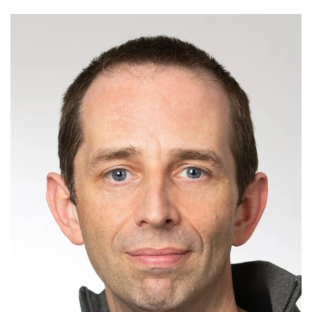
Principal Investigators
Doctoral Candidates
Associate Members
Postdoctoral Researchers
Former Members