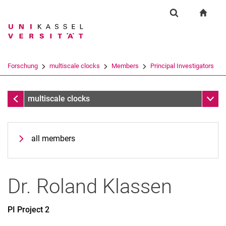
Springe direkt zu: Inhalt
Springe direkt zu: Suche
Springe direkt zu: Hauptnav
zur S
Forschung
Suchformular
Suchbegriff
Suchmaschine
Forschung
multiscale clocks
Members
Principal Investigators
Suchen (öffnet externen Link in einem 
Members
Unter
multiscale clocks
all members
Dr.
Roland
Klassen
PI Project 2