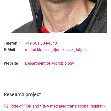
Telefon
+49 561 804-4340
E-Mail
roland.klassen[at]uni-kassel[dot]de
Website
De­part­ment of Mi­cro­bio­lo­gy
Research project
P2: Ro­le of TOR and tRNA me­dia­ted trans­la­tio­nal re­gu­la­ti­