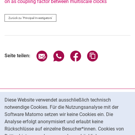
on as cou­pling fac­tor bet­ween mul­tis­ca­le clocks
Zurück zu 'Principal Investigators'
Seite über E-Mail teilen
Seite über WhatsApp teilen (exter
Seite über Facebook teile
Adresse der Seite
Seite teilen:
Cookie-Hinweis
Datenschutz
Diese Website verwendet ausschließlich technisch
notwendige Cookies. Für die Nutzungsanalyse mit der
Barrierefreiheit
Software Matomo setzen wir keine Cookies ein. Die
Transparenter KI-Einsatz
Analyse erfolgt anonymisiert und erlaubt keine
Impressum
Rückschlüsse auf einzelne Besucher*innen. Cookies von
Cookie-Einstellungen