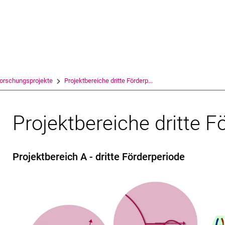
Springe direkt zu: Inhalt
Springe direkt zu: Suche
Springe direkt zu: Hauptnav
Suchmas
orschungsprojekte
Projektbereiche dritte Förderp...
Projektbereiche dritte F
Projektbereich A - dritte Förderperiode