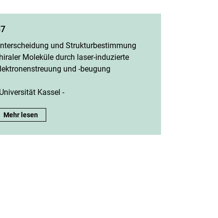
B7
nterscheidung und Strukturbestimmung
hiraler Moleküle durch laser-induzierte
lektronenstreuung und -beugung
 Universität Kassel -
B7:
Mehr lesen