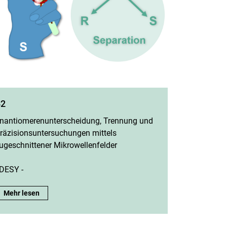
B2
nantiomerenunterscheidung, Trennung und
räzisionsuntersuchungen mittels
ugeschnittener Mikrowellenfelder
 DESY -
B2:
Mehr lesen