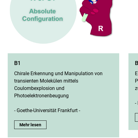
B1
Chirale Erkennung und Manipulation von
E
transienten Molekülen mittels
P
Coulombexplosion und
z
Photoelektronenbeugung
-
- Goethe-Universität Frankfurt -
B1:
Mehr lesen