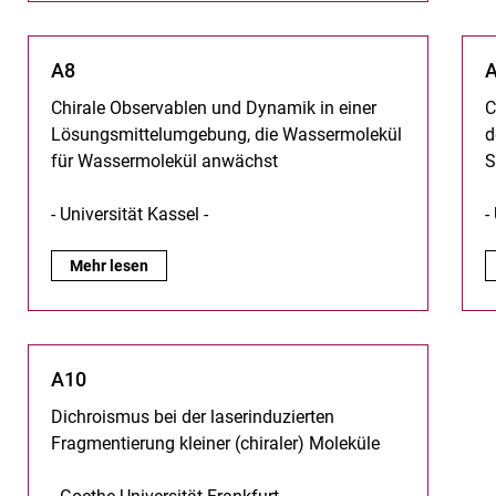
A8
Chirale Observablen und Dynamik in einer
C
Lösungsmittelumgebung, die Wassermolekül
d
für Wassermolekül anwächst
S
- Universität Kassel -
-
A8:
Mehr lesen
A10
Dichroismus bei der laserinduzierten
Fragmentierung kleiner (chiraler) Moleküle