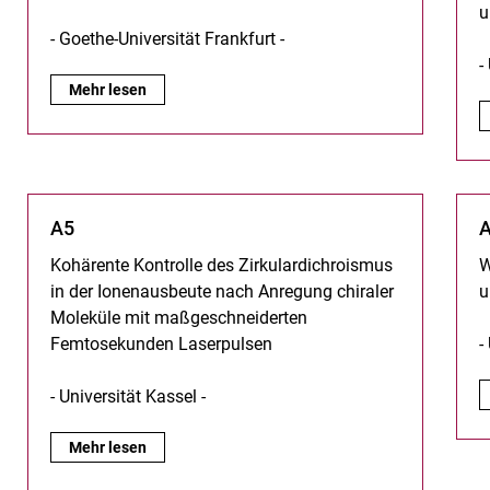
u
- Goethe-Universität Frankfurt -
-
A1:
Mehr lesen
A5
Kohärente Kontrolle des Zirkulardichroismus
W
in der Ionenausbeute nach Anregung chiraler
u
Moleküle mit maßgeschneiderten
Femtosekunden Laserpulsen
-
- Universität Kassel -
A5:
Mehr lesen