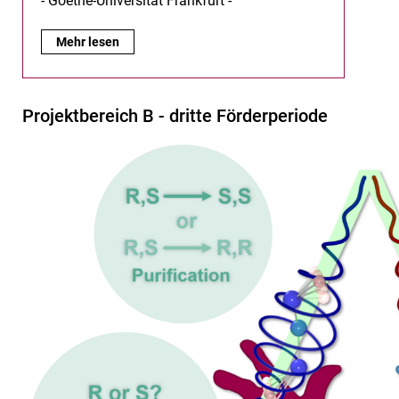
- Goethe-Universität Frankfurt -
A10:
Mehr lesen
Projektbereich B - dritte Förderperiode