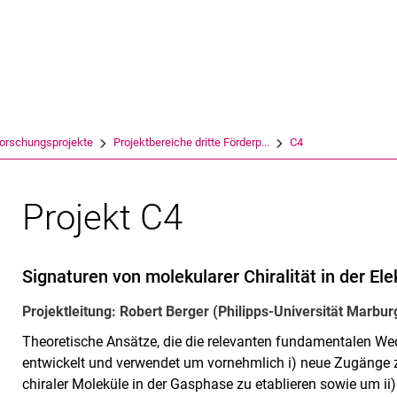
Springe direkt zu: Inhalt
Springe direkt zu: Suche
Springe direkt zu: Hauptnav
Suchmas
orschungsprojekte
Projektbereiche dritte Förderp...
C4
Projekt C4
Signaturen von molekularer Chiralität in der El
Projektleitung: Robert Berger (Philipps-Universität Marbur
Theoretische Ansätze, die die relevanten fundamentalen We
entwickelt und verwendet um vornehmlich i) neue Zugänge 
chiraler Moleküle in der Gasphase zu etablieren sowie um ii