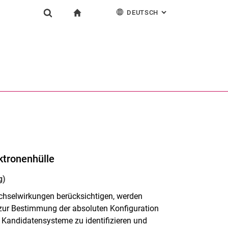
DEUTSCH
: ALTERNATIVE SEI
igation
zur Startseite
Forschung
Suchformular
chine
English
Suchen (öffnet externen Link in einem neuen Fenst
ektronenhülle
g)
chselwirkungen berücksichtigen, werden
zur Bestimmung der absoluten Konfiguration
) Kandidatensysteme zu identifizieren und