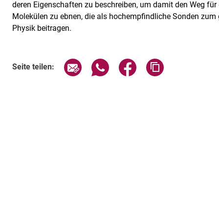
deren Eigenschaften zu beschreiben, um damit den Weg für 
Molekülen zu ebnen, die als hochempfindliche Sonden zum
Physik beitragen.
Seite über E-Mail teilen
Seite über WhatsApp teilen (exte
Seite über Facebook teil
Adresse der Sei
Seite teilen: