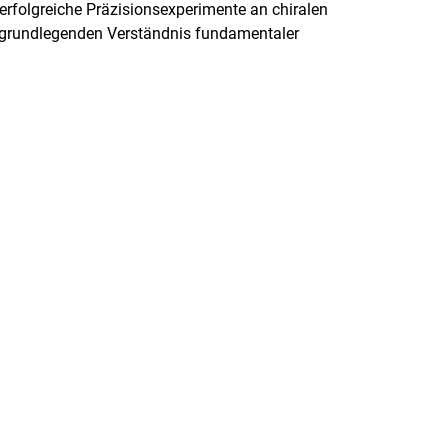
erfolgreiche Präzisionsexperimente an chiralen
 grundlegenden Verständnis fundamentaler
rner Link, öffnet neues Fenster)
en (externer Link, öffnet neues Fenster)
te kopieren