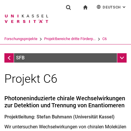
DEUTSCH
: AL
Springe direkt zu: Inhalt
Springe direkt zu: Suche
Springe direkt zu: Hauptnav
zur Startseite
Forschung
Suchformular
Suchbegriff
English
Suchmaschine
Forschungsprojekte
Projektbereiche dritte Förderp...
C6
Suchen (öffnet externen Link in einem 
Projektbereiche dritte Förderperiode
Unter
SFB
Projekt C6
Über ELCH
Forschungsprojekte
Projektbereiche erste Förderperiode
Photoneninduzierte chirale Wechselwirkungen
Projektbereiche zweite Förderperiode
zur Detektion und Trennung von Enantiomeren
Projektbereiche dritte Förderperiode
Projektleitung: Stefan Buhmann (Universität Kassel)
Wir untersuchen Wechselwirkungen von chiralen Molekülen