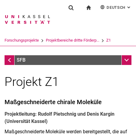
DEUTSCH
: AL
Springe direkt zu: Inhalt
Springe direkt zu: Suche
Springe direkt zu: Hauptnav
zur Startseite
Forschung
Suchformular
Suchbegriff
English
Suchmaschine
Forschungsprojekte
Projektbereiche dritte Förderp...
Z1
Suchen (öffnet externen Link in einem 
Projektbereiche dritte Förderperiode
Unter
SFB
Projekt Z1
Über ELCH
Forschungsprojekte
Projektbereiche erste Förderperiode
Maßgeschneiderte chirale Moleküle
Projektbereiche zweite Förderperiode
Projektleitung: Rudolf Pietschnig und Denis Kargin
Projektbereiche dritte Förderperiode
(Universität Kassel)
Maßgeschneiderte Moleküle werden bereitgestellt, die auf