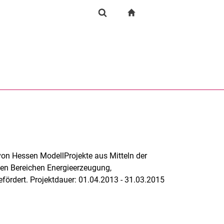
igation
zur Startseite
Forschung
Suchformular
chine
Suchen (öffnet externen Link in einem neuen Fenst
von Hessen ModellProjekte aus Mitteln der
den Bereichen Energieerzeugung,
efördert. Projektdauer: 01.04.2013 - 31.03.2015