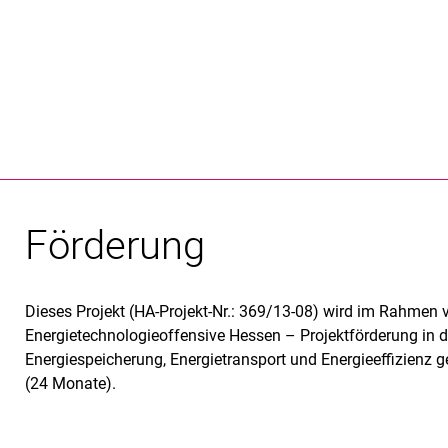
Springe direkt zu: Inhalt
Springe direkt zu: Suche
Springe direkt zu: Hauptnav
Suchmas
Förderung
Dieses Projekt (HA-Projekt-Nr.: 369/13-08) wird im Rahmen 
Energietechnologieoffensive Hessen – Projektförderung in 
Energiespeicherung, Energietransport und Energieeffizienz g
(24 Monate).