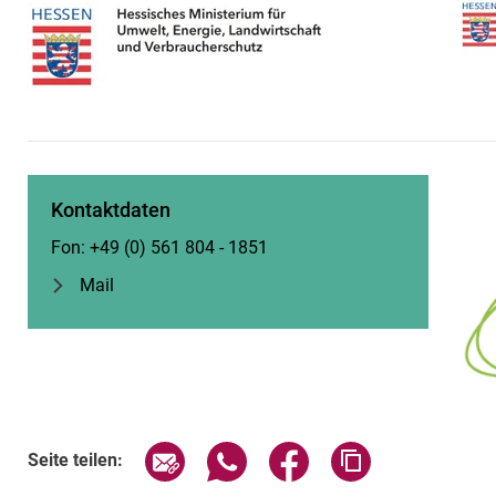
Kontaktdaten
Fon: +49 (0) 561 804 - 1851
Mail
Seite über E-Mail teilen
Seite über WhatsApp teilen (exte
Seite über Facebook teil
Adresse der Sei
Seite teilen: