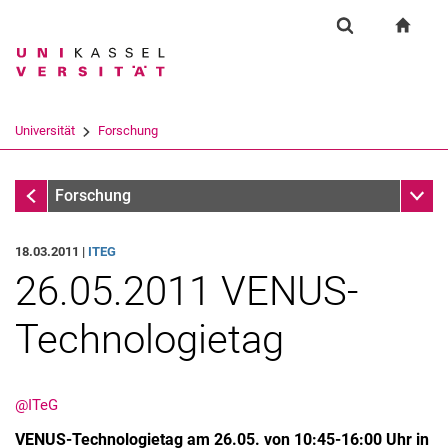
Springe direkt zu: Inhalt
Springe direkt zu: Suche
Springe direkt zu: Hauptnav
zur S
Forschung
Suchformular
Suchbegriff
Suchmaschine
Universität
Forschung
Suchen (öffnet externen Link in einem 
Forschung
Unter
Forschung
18.03.2011 |
ITEG
26.05.2011 VENUS-
Technologietag
@ITeG
VENUS-Technologietag am 26.05. von 10:45-16:00 Uhr in