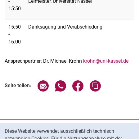
-
Leimeister, Universität Kassel
15:50
15:50
Danksagung und Verabschiedung
-
16:00
Ansprechpartner: Dr. Michael Krohn
krohn@uni-kassel.de
Seite über E-Mail teilen
Seite über WhatsApp teilen (exter
Seite über Facebook teile
Adresse der Seite
Seite teilen:
Cookie-Hinweis
Datenschutz
Diese Website verwendet ausschließlich technisch
notwendige Cookies. Für die Nutzungsanalyse mit der
Barrierefreiheit