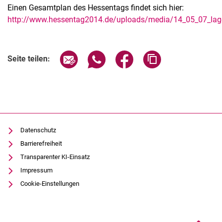
Einen Gesamtplan des Hessentags findet sich hier:
http://www.hessentag2014.de/uploads/media/14_05_07_lag
Seite über E-Mail teilen
Seite über WhatsApp teilen (exter
Seite über Facebook teile
Adresse der Seite
Seite teilen:
Datenschutz
Barrierefreiheit
Transparenter KI-Einsatz
Impressum
Cookie-Einstellungen