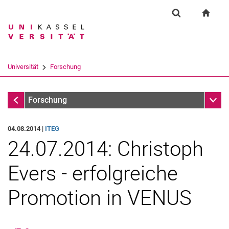
Springe direkt zu: Inhalt
Springe direkt zu: Suche
Springe direkt zu: Hauptnav
zur S
Forschung
Suchformular
Suchbegriff
Suchmaschine
Universität
Forschung
Suchen (öffnet externen Link in einem 
Forschung
Unter
Forschung
04.08.2014 |
ITEG
24.07.2014: Christoph
Evers - erfolgreiche
Promotion in VENUS