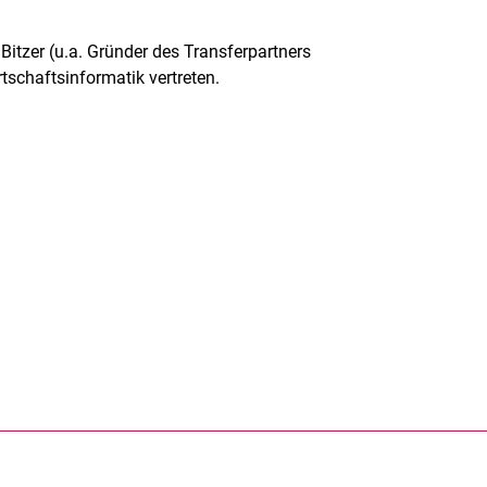
itzer (u.a. Gründer des Transferpartners
schaftsinformatik vertreten.
rner Link, öffnet neues Fenster)
en (externer Link, öffnet neues Fenster)
te kopieren