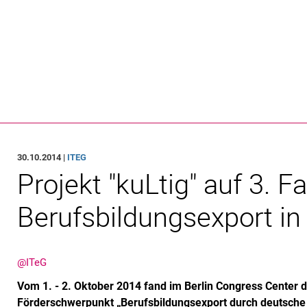
Springe direkt zu: Inhalt
Springe direkt zu: Suche
Springe direkt zu: Hauptnav
Suchmas
30.10.2014 |
ITEG
Projekt "kuLtig" auf 3.
Berufsbildungsexport in 
@ITeG
Vom 1. - 2. Oktober 2014 fand im Berlin Congress Center 
Förderschwerpunkt „Berufsbildungsexport durch deutsche A