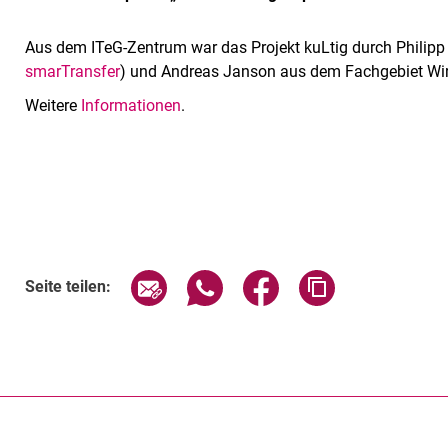
Aus dem ITeG-Zentrum war das Projekt kuLtig durch Philipp B
smarTransfer
) und Andreas Janson aus dem Fachgebiet Wirt
Weitere
Informationen
.
Seite über E-Mail teilen
Seite über WhatsApp teilen (exte
Seite über Facebook teil
Adresse der Sei
Seite teilen: