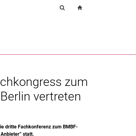
igation
zur Startseite
Forschung
Suchformular
chine
Suchen (öffnet externen Link in einem neuen Fenst
 Fachkongress zum
Berlin vertreten
die dritte Fachkonferenz zum BMBF-
nbieter“ statt.