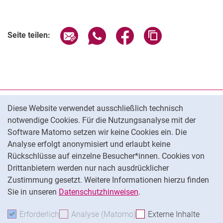
Seite über E-Mail teilen
Seite über WhatsApp teilen (exter
Seite über Facebook teile
Adresse der Seite
Seite teilen:
Cookie-Hinweis
Datenschutz
Diese Website verwendet ausschließlich technisch
notwendige Cookies. Für die Nutzungsanalyse mit der
Barrierefreiheit
Software Matomo setzen wir keine Cookies ein. Die
Transparenter KI-Einsatz
Analyse erfolgt anonymisiert und erlaubt keine
Impressum
Rückschlüsse auf einzelne Besucher*innen. Cookies von
Cookie-Einstellungen
Drittanbietern werden nur nach ausdrücklicher
Zustimmung gesetzt. Weitere Informationen hierzu finden
Sie in unseren
Datenschutzhinweisen
.
Na
Erforderlich
Erforderliche Cookies akzeptieren
Analyse (Matomo)
Analyse-Cookies akzepti
Externe Inhalte
: Exte