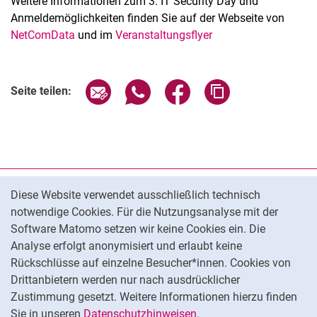
Weitere Informationen zum 3. IT Security Day und
Anmeldemöglichkeiten finden Sie auf der Webseite von
NetComData
und im
Veranstaltungsflyer
Seite über E-Mail teilen
Seite über WhatsApp teilen (exter
Seite über Facebook teile
Adresse der Seite
Seite teilen:
Cookie-Hinweis
Datenschutz
Diese Website verwendet ausschließlich technisch
notwendige Cookies. Für die Nutzungsanalyse mit der
Barrierefreiheit
Software Matomo setzen wir keine Cookies ein. Die
Transparenter KI-Einsatz
Analyse erfolgt anonymisiert und erlaubt keine
Impressum
Rückschlüsse auf einzelne Besucher*innen. Cookies von
Cookie-Einstellungen
Drittanbietern werden nur nach ausdrücklicher
Zustimmung gesetzt. Weitere Informationen hierzu finden
Sie in unseren
Datenschutzhinweisen
.