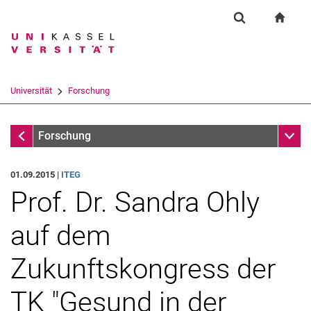
Springe direkt zu: Inhalt
Springe direkt zu: Suche
Springe direkt zu: Hauptnav
zur S
Forschung
Suchformular
Suchbegriff
Suchmaschine
Universität
Forschung
Suchen (öffnet externen Link in einem 
Forschung
Unter
Forschung
01.09.2015 |
ITEG
Prof. Dr. Sandra Ohly
auf dem
Zukunftskongress der
TK "Gesund in der