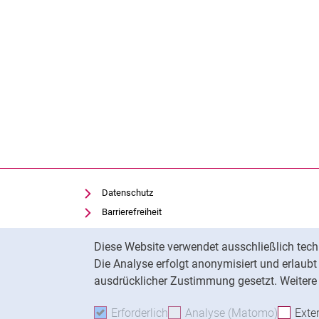
Datenschutz
Barrierefreiheit
Transparenter KI-Einsatz
Cookie-Hinweis
Diese Website verwendet ausschließlich tech
Impressum
Die Analyse erfolgt anonymisiert und erlaub
Cookie-Einstellungen
ausdrücklicher Zustimmung gesetzt. Weitere 
Erforderlich
Erforderliche Cookies akzeptie
Analyse (Matomo)
Analyse
Exte