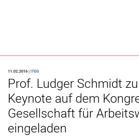
Springe direkt zu: Inhalt
Springe direkt zu: Suche
Springe direkt zu: Hauptnav
Suchmas
11.02.2016 |
ITEG
Prof. Ludger Schmidt zu
Keynote auf dem Kongre
Gesellschaft für Arbeit
eingeladen