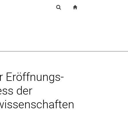
igation
zur Startseite
Forschung
Suchformular
chine
Suchen (öffnet externen Link in einem neuen Fenst
r Eröffnungs-
ss der
swissenschaften