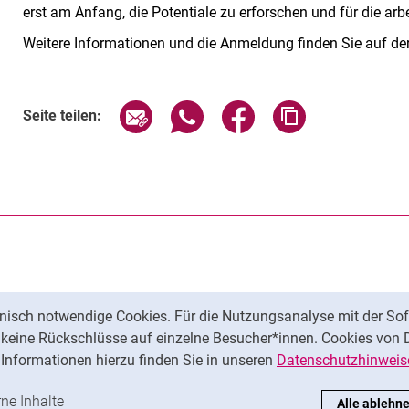
erst am Anfang, die Potentiale zu erforschen und für die a
Weitere Informationen und die Anmeldung finden Sie auf de
Seite über E-Mail teilen
Seite über WhatsApp teilen (exte
Seite über Facebook teil
Adresse der Sei
Seite teilen:
nisch notwendige Cookies. Für die Nutzungsanalyse mit der Sof
t keine Rückschlüsse auf einzelne Besucher*innen. Cookies von 
Informationen hierzu finden Sie in unseren
Datenschutzhinweis
ren
-Cookies akzeptieren
rne Inhalte
: Externe Inhalte / Cookies akzeptieren
Alle ablehn