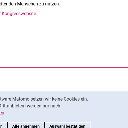
rbeitenden Menschen zu nutzen.
r
Kongresswebsite.
rner Link, öffnet neues Fenster)
en (externer Link, öffnet neues Fenster)
te kopieren
tware Matomo setzen wir keine Cookies ein.
Nach oben
Drittanbietern werden nur nach
en
.
en
Alle annehmen
Auswahl bestätigen