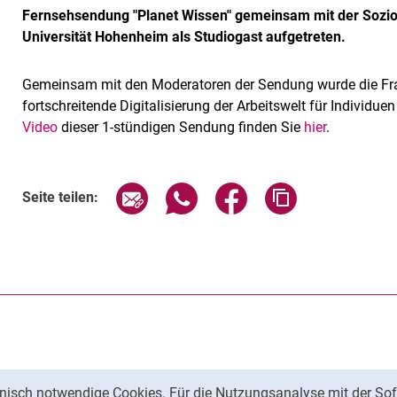
Fernsehsendung "Planet Wissen" gemeinsam mit der Soziolo
Universität Hohenheim als Studiogast aufgetreten.
Gemeinsam mit den Moderatoren der Sendung wurde die Frag
fortschreitende Digitalisierung der Arbeitswelt für Individue
Video
dieser 1-stündigen Sendung finden Sie
hier
.
Seite über E-Mail teilen
Seite über WhatsApp teilen (exte
Seite über Facebook teil
Adresse der Sei
Seite teilen:
nisch notwendige Cookies. Für die Nutzungsanalyse mit der Sof