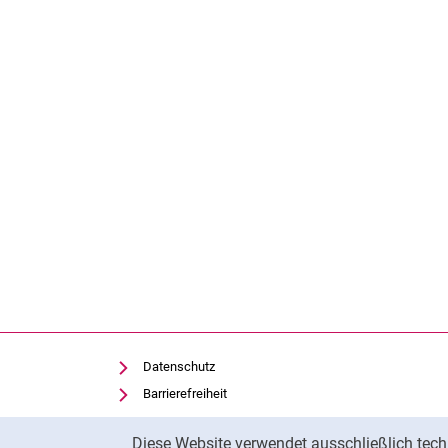
Datenschutz
Barrierefreiheit
Transparenter KI-Einsatz
Cookie-Hinweis
Diese Website verwendet ausschließlich tech
Impressum