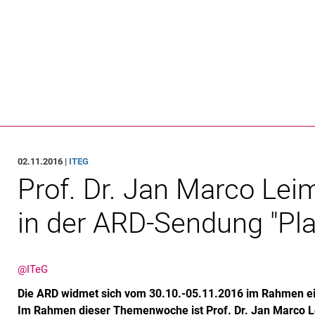
Springe direkt zu: Inhalt
Springe direkt zu: Suche
Springe direkt zu: Hauptnav
Suchmas
02.11.2016 |
ITEG
Prof. Dr. Jan Marco Lei
in der ARD-Sendung "Pl
@ITeG
Die ARD widmet sich vom 30.10.-05.11.2016 im Rahmen ei
Im Rahmen dieser Themenwoche ist Prof. Dr. Jan Marco L