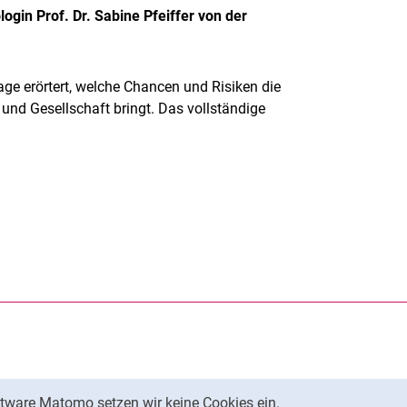
gin Prof. Dr. Sabine Pfeiffer von der
e erörtert, welche Chancen und Risiken die
n und Gesellschaft bringt. Das vollständige
rner Link, öffnet neues Fenster)
en (externer Link, öffnet neues Fenster)
te kopieren
tware Matomo setzen wir keine Cookies ein.