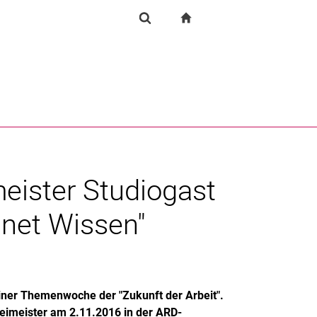
igation
zur Startseite
Forschung
Suchformular
chine
Suchen (öffnet externen Link in einem neuen Fenst
meister Studiogast
anet Wissen"
ner Themenwoche der "Zukunft der Arbeit".
eimeister am 2.11.2016 in der ARD-