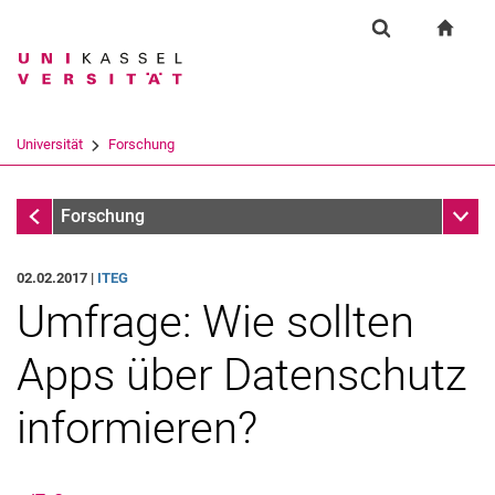
Springe direkt zu: Inhalt
Springe direkt zu: Suche
Springe direkt zu: Hauptnav
zur S
Forschung
Suchformular
Suchbegriff
Suchmaschine
Universität
Forschung
Suchen (öffnet externen Link in einem 
Forschung
Unter
Forschung
02.02.2017 |
ITEG
Umfrage: Wie sollten
Apps über Datenschutz
informieren?