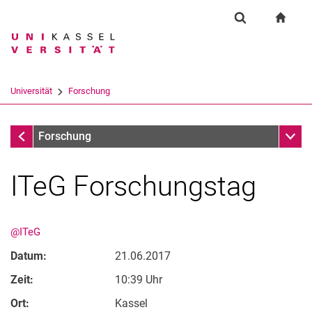
Springe direkt zu: Inhalt
Springe direkt zu: Suche
Springe direkt zu: Hauptnav
zur S
Forschung
Suchformular
Suchbegriff
Suchmaschine
Universität
Forschung
Suchen (öffnet externen Link in einem 
Forschung
Unter
Forschung
ITeG Forschungstag
@ITeG
Datum:
21.06.2017
Zeit:
10:39 Uhr
Ort:
Kassel