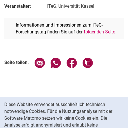
Veranstalter:
ITeG, Universität Kassel
Informationen und Impressionen zum ITeG-
Forschungstag finden Sie auf der
folgenden Seite
Verwandte Links
Seite über E-Mail teilen
Seite über WhatsApp teilen (exter
Seite über Facebook teile
Adresse der Seite
Seite teilen:
Cookie-Hinweis
Datenschutz
Diese Website verwendet ausschließlich technisch
notwendige Cookies. Für die Nutzungsanalyse mit der
Barrierefreiheit
Software Matomo setzen wir keine Cookies ein. Die
Transparenter KI-Einsatz
Analyse erfolgt anonymisiert und erlaubt keine
Impressum