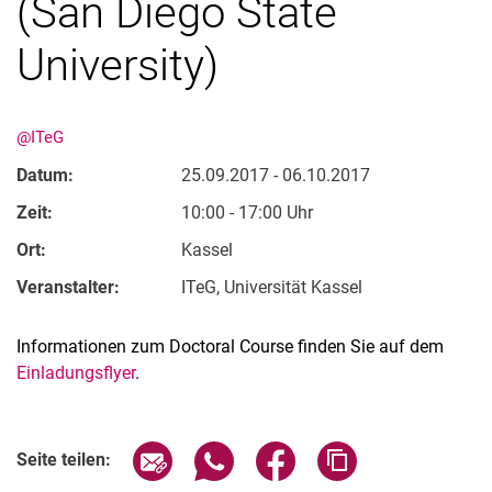
(San Diego State
University)
@ITeG
Datum:
25.09.2017 - 06.10.2017
Zeit:
10:00 - 17:00 Uhr
Ort:
Kassel
Veranstalter:
ITeG, Universität Kassel
Informationen zum Doctoral Course finden Sie auf dem
Einladungsflyer
.
Verwandte Links
Seite über E-Mail teilen
Seite über WhatsApp teilen (exter
Seite über Facebook teile
Adresse der Seite
Seite teilen: