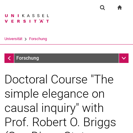
Springe direkt zu: Inhalt
Springe direkt zu: Suche
Springe direkt zu: Hauptnav
zur S
Forschung
Suchformular
Suchbegriff
Suchmaschine
Universität
Forschung
Suchen (öffnet externen Link in einem 
Forschung
Unter
Forschung
Doctoral Course "The
simple elegance on
causal inquiry" with
Prof. Robert O. Briggs