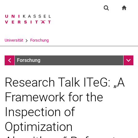
Springe direkt zu: Inhalt
Springe direkt zu: Suche
Springe direkt zu: Hauptnav
zur S
Forschung
Suchformular
Suchbegriff
Suchmaschine
Universität
Forschung
Suchen (öffnet externen Link in einem 
Forschung
Unter
Forschung
Research Talk ITeG: „A
Framework for the
Inspection of
Optimization