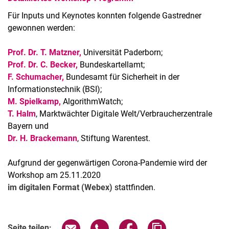
Für Inputs und Keynotes konnten folgende Gastredner
gewonnen werden:
Prof. Dr. T. Matzner,
Universität Paderborn;
Prof. Dr. C. Becker,
Bundeskartellamt;
F. Schumacher,
Bundesamt für Sicherheit in der
Informationstechnik (BSI);
M. Spielkamp,
AlgorithmWatch;
T. Halm
, Marktwächter Digitale Welt/Verbraucherzentrale
Bayern und
Dr. H. Brackemann
, Stiftung Warentest.
Aufgrund der gegenwärtigen Corona-Pandemie wird der
Workshop am 25.11.2020
im digitalen Format (Webex)
stattfinden.
Seite über E-Mail teilen
Seite über WhatsApp teilen (exter
Seite über Facebook teile
Adresse der Seite
Seite teilen: