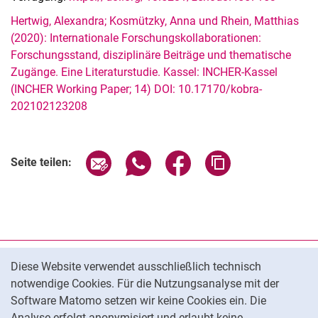
Hertwig, Alexandra; Kosmützky, Anna und Rhein, Matthias
(2020): Internationale Forschungskollaborationen:
Forschungsstand, disziplinäre Beiträge und thematische
Zugänge. Eine Literaturstudie. Kassel: INCHER-Kassel
(INCHER Working Paper; 14) DOI: 10.17170/kobra-
202102123208
Seite über E-Mail teilen
Seite über WhatsApp teilen (exter
Seite über Facebook teile
Adresse der Seite
Seite teilen:
Cookie-Hinweis
Datenschutz
Diese Website verwendet ausschließlich technisch
notwendige Cookies. Für die Nutzungsanalyse mit der
Barrierefreiheit
Software Matomo setzen wir keine Cookies ein. Die
Transparenter KI-Einsatz
Analyse erfolgt anonymisiert und erlaubt keine