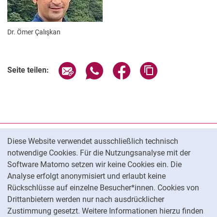
Dr. Ömer Çalışkan
Seite über E-Mail teilen
Seite über WhatsApp teilen (exter
Seite über Facebook teile
Adresse der Seite
Seite teilen:
Cookie-Hinweis
Datenschutz
Diese Website verwendet ausschließlich technisch
notwendige Cookies. Für die Nutzungsanalyse mit der
Barrierefreiheit
Software Matomo setzen wir keine Cookies ein. Die
Transparenter KI-Einsatz
Analyse erfolgt anonymisiert und erlaubt keine
Impressum
Rückschlüsse auf einzelne Besucher*innen. Cookies von
Cookie-Einstellungen
Drittanbietern werden nur nach ausdrücklicher
Zustimmung gesetzt. Weitere Informationen hierzu finden