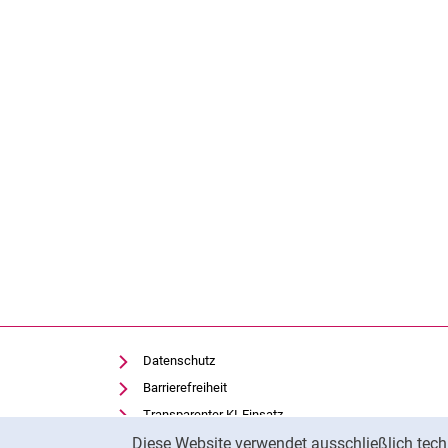
Datenschutz
Barrierefreiheit
Transparenter KI-Einsatz
Cookie-Hinweis
Diese Website verwendet ausschließlich tech
Impressum