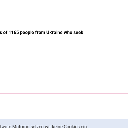
ss of 1165 people from Ukraine who seek
rner Link, öffnet neues Fenster)
en (externer Link, öffnet neues Fenster)
te kopieren
tware Matomo setzen wir keine Cookies ein.
Nach oben