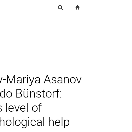
igation
zur Startseite
Forschung
Suchformular
chine
Suchen (öffnet externen Link in einem neuen Fenst
iy-Mariya Asanov
do Bünstorf:
 level of
hological help