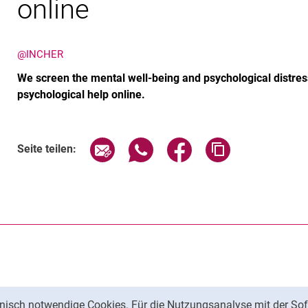
online
@INCHER
We screen the mental well-being and psychological distre
psychological help online.
Seite über E-Mail teilen
Seite über WhatsApp teilen (exte
Seite über Facebook teil
Adresse der Sei
Seite teilen:
nisch notwendige Cookies. Für die Nutzungsanalyse mit der Sof