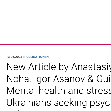
Springe direkt zu: Inhalt
Springe direkt zu: Suche
Springe direkt zu: Hauptnav
Suchmas
13.06.2023 |
PUBLIKATIONEN
New Article by Anastas
Noha, Igor Asanov & Gui
Mental health and stress
Ukrainians seeking psyc