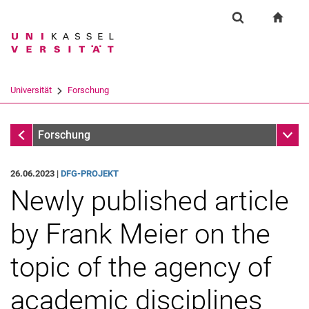
Springe direkt zu: Inhalt
Springe direkt zu: Suche
Springe direkt zu: Hauptnav
zur S
Forschung
Suchformular
Suchbegriff
Suchmaschine
Universität
Forschung
Suchen (öffnet externen Link in einem 
Forschung
Unter
Forschung
26.06.2023 |
DFG-PROJEKT
Newly published article
by Frank Meier on the
topic of the agency of
academic disciplines