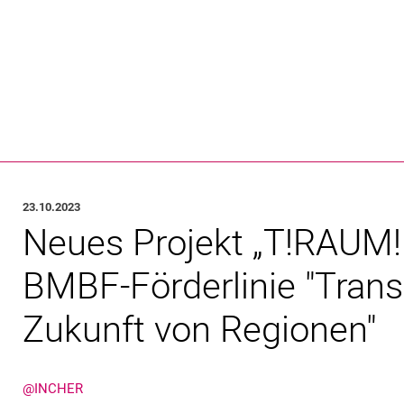
Springe direkt zu: Inhalt
Springe direkt zu: Suche
Springe direkt zu: Hauptnav
Suchmas
23.10.2023
Neues Projekt „T!RAUM!B
BMBF-Förderlinie "Trans
Zukunft von Regionen"
@INCHER