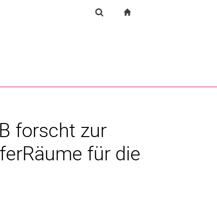
igation
zur Startseite
Forschung
Suchformular
chine
Suchen (öffnet externen Link in einem neuen Fenst
 forscht zur
ferRäume für die