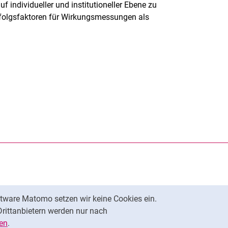
 individueller und institutioneller Ebene zu
rfolgsfaktoren für Wirkungsmessungen als
rner Link, öffnet neues Fenster)
en (externer Link, öffnet neues Fenster)
te kopieren
tware Matomo setzen wir keine Cookies ein.
Nach oben
Drittanbietern werden nur nach
en
.