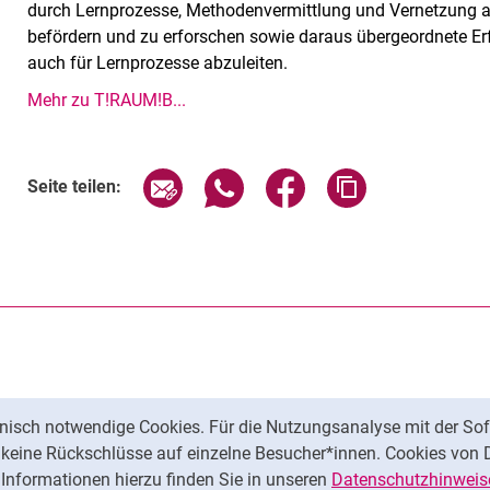
durch Lernprozesse, Methodenvermittlung und Vernetzung auf
befördern und zu erforschen sowie daraus übergeordnete E
auch für Lernprozesse abzuleiten.
Mehr zu T!RAUM!B...
Seite über E-Mail teilen
Seite über WhatsApp teilen (exte
Seite über Facebook teil
Adresse der Sei
Seite teilen:
nisch notwendige Cookies. Für die Nutzungsanalyse mit der Sof
t keine Rückschlüsse auf einzelne Besucher*innen. Cookies von 
Informationen hierzu finden Sie in unseren
Datenschutzhinweis