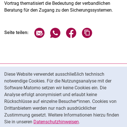
Vortrag thematisiert die Bedeutung der verbandlichen
Beratung für den Zugang zu den Sicherungssystemen.
Verwandte Links
Seite über E-Mail teilen
Seite über WhatsApp teilen (exter
Seite über Facebook teile
Adresse der Seite
Seite teilen:
Cookie-Hinweis
Datenschutz
Diese Website verwendet ausschließlich technisch
notwendige Cookies. Für die Nutzungsanalyse mit der
Barrierefreiheit
Software Matomo setzen wir keine Cookies ein. Die
Transparenter KI-Einsatz
Analyse erfolgt anonymisiert und erlaubt keine
Impressum
Rückschlüsse auf einzelne Besucher*innen. Cookies von
Cookie-Einstellungen
Drittanbietern werden nur nach ausdrücklicher
Zustimmung gesetzt. Weitere Informationen hierzu finden
Sie in unseren
Datenschutzhinweisen
.