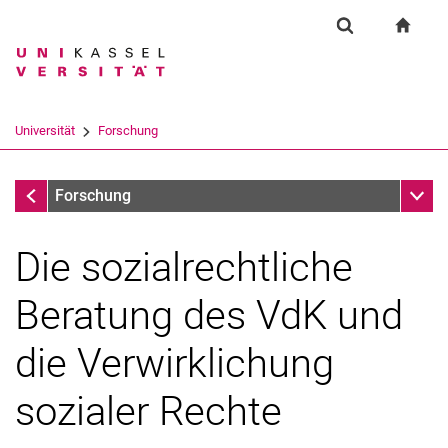
Springe direkt zu: Inhalt
Springe direkt zu: Suche
Springe direkt zu: Hauptnav
zur S
Forschung
Suchformular
Suchbegriff
Suchmaschine
Universität
Forschung
Suchen (öffnet externen Link in einem 
Forschung
Unter
Forschung
Die sozialrechtliche
Beratung des VdK und
die Verwirklichung
sozialer Rechte