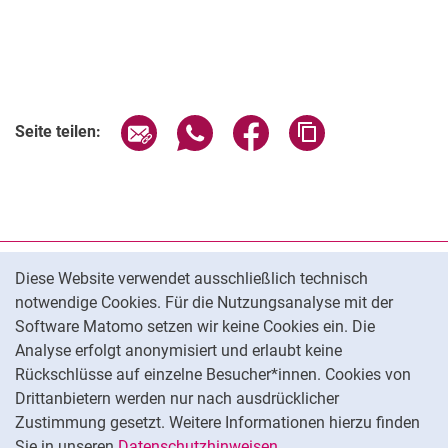
Seite über E-Mail teilen
Seite über WhatsApp teilen (exter
Seite über Facebook teile
Adresse der Seite
Seite teilen:
Cookie-Hinweis
Datenschutz
Diese Website verwendet ausschließlich technisch
notwendige Cookies. Für die Nutzungsanalyse mit der
Barrierefreiheit
Software Matomo setzen wir keine Cookies ein. Die
Transparenter KI-Einsatz
Analyse erfolgt anonymisiert und erlaubt keine
Impressum
Rückschlüsse auf einzelne Besucher*innen. Cookies von
Cookie-Einstellungen
Drittanbietern werden nur nach ausdrücklicher
Zustimmung gesetzt. Weitere Informationen hierzu finden
Sie in unseren
Datenschutzhinweisen
.