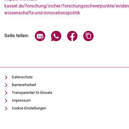
kassel.de/forschung/incher/forschungsschwerpunkte/evidenz
wissenschafts-und-innovationspolitik
Seite über E-Mail teilen
Seite über WhatsApp teilen (exter
Seite über Facebook teile
Adresse der Seite
Seite teilen:
Datenschutz
Barrierefreiheit
Transparenter KI-Einsatz
Impressum
Cookie-Einstellungen