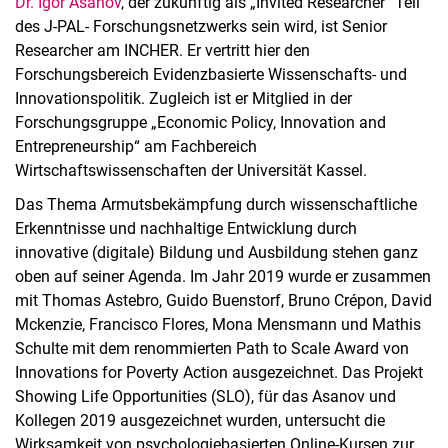
Dr. Igor Asanov
, der zukünftig als „Invited Researcher“ Teil
des J-PAL- Forschungsnetzwerks sein wird, ist Senior
Researcher am INCHER. Er vertritt hier den
Forschungsbereich Evidenzbasierte Wissenschafts- und
Innovationspolitik. Zugleich ist er Mitglied in der
Forschungsgruppe „Economic Policy, Innovation and
Entrepreneurship“ am Fachbereich
Wirtschaftswissenschaften der Universität Kassel.
Das Thema Armutsbekämpfung durch wissenschaftliche
Erkenntnisse und nachhaltige Entwicklung durch
innovative (digitale) Bildung und Ausbildung stehen ganz
oben auf seiner Agenda. Im Jahr 2019 wurde er zusammen
mit Thomas Astebro, Guido Buenstorf, Bruno Crépon, David
Mckenzie, Francisco Flores, Mona Mensmann und Mathis
Schulte mit dem renommierten Path to Scale Award von
Innovations for Poverty Action ausgezeichnet. Das Projekt
Showing Life Opportunities (SLO), für das Asanov und
Kollegen 2019 ausgezeichnet wurden, untersucht die
Wirksamkeit von psychologiebasierten Online-Kursen zur