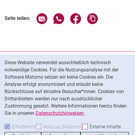
Seite über E-Mail teilen
Seite über WhatsApp teilen (exter
Seite über Facebook teile
Adresse der Seite
Seite teilen:
Cookie-Hinweis
Datenschutz
Diese Website verwendet ausschließlich technisch
notwendige Cookies. Für die Nutzungsanalyse mit der
Barrierefreiheit
Software Matomo setzen wir keine Cookies ein. Die
Transparenter KI-Einsatz
Analyse erfolgt anonymisiert und erlaubt keine
Impressum
Rückschlüsse auf einzelne Besucher*innen. Cookies von
Cookie-Einstellungen
Drittanbietern werden nur nach ausdrücklicher
Zustimmung gesetzt. Weitere Informationen hierzu finden
Sie in unseren
Datenschutzhinweisen
.
Na
Erforderlich
Erforderliche Cookies akzeptieren
Analyse (Matomo)
Analyse-Cookies akzepti
Externe Inhalte
: Exte