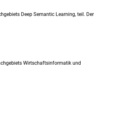
achgebiets Deep Semantic Learning, teil. Der
achgebiets Wirtschaftsinformatik und
rner Link, öffnet neues Fenster)
en (externer Link, öffnet neues Fenster)
te kopieren