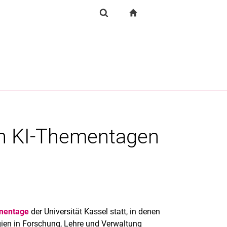
igation
zur Startseite
Forschung
Suchformular
chine
Suchen (öffnet externen Link in einem neuen Fenst
en KI-Thementagen
mentage
der Universität Kassel statt, in denen
ien in Forschung, Lehre und Verwaltung