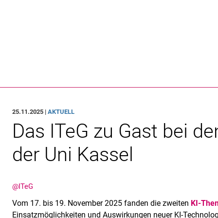
Springe direkt zu: Inhalt
Springe direkt zu: Suche
Springe direkt zu: Hauptnav
Suchmas
25.11.2025 |
AKTUELL
Das ITeG zu Gast bei d
der Uni Kassel
@ITeG
Vom 17. bis 19. November 2025 fanden die zweiten
KI-The
Einsatzmöglichkeiten und Auswirkungen neuer KI-Technolog