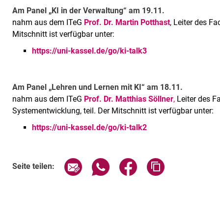
Am Panel „KI in der Verwaltung“ am 19.11.
nahm aus dem ITeG
Prof. Dr. Martin Potthast
, Leiter des F
Mitschnitt ist verfügbar unter:
https://uni-kassel.de/go/ki-talk3
Am Panel „Lehren und Lernen mit KI“ am 18.11.
nahm aus dem ITeG
Prof. Dr. Matthias Söllner
,
Leiter des F
Systementwicklung, teil. Der Mitschnitt ist verfügbar unter:
https://uni-kassel.de/go/ki-talk2
Seite über E-Mail teilen
Seite über WhatsApp teilen (exte
Seite über Facebook teil
Adresse der Sei
Seite teilen: