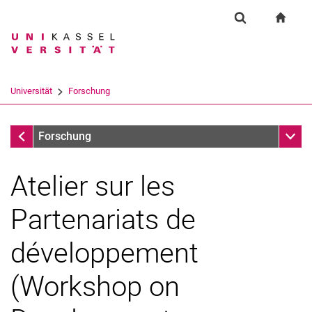
Springe direkt zu: Inhalt
Springe direkt zu: Suche
Springe direkt zu: Hauptnav
zur S
Forschung
Suchformular
Suchbegriff
Suchmaschine
Universität
Forschung
Suchen (öffnet externen Link in einem 
Forschung
Unter
Forschung
Atelier sur les
Partenariats de
développement
(Workshop on