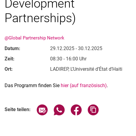
Development
Partnerships)
@Global Partnership Network
Datum:
29.12.2025 - 30.12.2025
Zeit:
08:30 - 16:00 Uhr
Ort:
LADIREP, L’Université d’État d’Haiti
Das Programm finden Sie
hier (auf französisch)
.
Verwandte Links
Seite über E-Mail teilen
Seite über WhatsApp teilen (exter
Seite über Facebook teile
Adresse der Seite
Seite teilen: