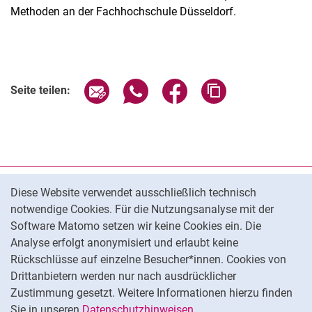
Methoden an der Fachhochschule Düsseldorf.
Seite über E-Mail teilen
Seite über WhatsApp teilen (exter
Seite über Facebook teile
Adresse der Seite
Seite teilen:
Cookie-Hinweis
Datenschutz
Diese Website verwendet ausschließlich technisch
notwendige Cookies. Für die Nutzungsanalyse mit der
Barrierefreiheit
Software Matomo setzen wir keine Cookies ein. Die
Transparenter KI-Einsatz
Analyse erfolgt anonymisiert und erlaubt keine
Impressum
Rückschlüsse auf einzelne Besucher*innen. Cookies von
Cookie-Einstellungen
Drittanbietern werden nur nach ausdrücklicher
Zustimmung gesetzt. Weitere Informationen hierzu finden
Sie in unseren
Datenschutzhinweisen
.