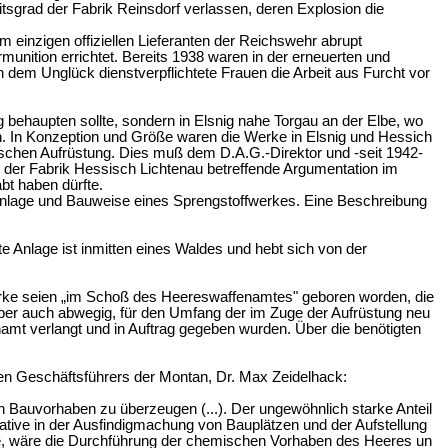
tsgrad der Fabrik Reinsdorf verlassen, deren Explosion die
 einzigen offiziellen Lieferanten der Reichswehr abrupt
munition errichtet. Bereits
1938
waren in der erneuerten und
h dem Unglück dienstverpflichtete Frauen die Arbeit aus Furcht vor
behaupten sollte, sondern in Elsnig nahe Torgau an der Elbe, wo
gen. In Konzeption und Größe waren die Werke in Elsnig und Hessich
tischen Aufrüstung. Dies muß dem D.A.G.-Direktor und -seit
1942-
der Fabrik Hessisch Lichtenau betreffende Argumentation im
bt haben dürfte.
 Anlage und Bauweise eines Sprengstoffwerkes. Eine Beschreibung
 Anlage ist inmitten eines Waldes und hebt sich von der
rke seien „im Schoß des Heereswaffenamtes" geboren worden, die
ber auch abwegig, für den Umfang der im Zuge der Aufrüstung neu
amt verlangt und in Auftrag gegeben wurden. Über die benötigten
en Geschäftsführers der Montan, Dr. Max Zeidelhack:
on Bauvorhaben zu überzeugen (...). Der ungewöhnlich starke Anteil
tive in der Ausfindigmachung von Bauplätzen und der Aufstellung
ative, wäre die Durchführung der chemischen Vorhaben des Heeres un