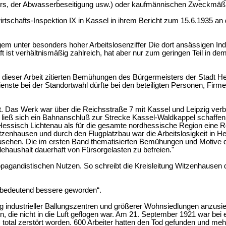
hrs, der Abwasserbeseitigung usw.) oder kaufmännischen Zweckmäßig
irtschafts-Inspektion IX in Kassel in ihrem Bericht zum 15.6.1935 a
gem unter besonders hoher Arbeitslosenziffer Die dort ansässigen Ind
chaft ist verhältnismäßig zahlreich, hat aber nur zum geringen Teil i
ieser Arbeit zitierten Bemühungen des Bürgermeisters der Stadt Hes
nste bei der Standortwahl dürfte bei den beteiligten Personen, Firm
t. Das Werk war über die Reichsstraße 7 mit Kassel und Leipzig ver
ließ sich ein Bahnanschluß zur Strecke Kassel-Waldkappel schaffen
Hessisch Lichtenau als für die gesamte nordhessische Region eine Rol
Witzenhausen und durch den Flugplatzbau war die Arbeitslosigkeit in 
bzusehen. Die im ersten Band thematisierten Bemühungen und Motive
ehaushalt dauerhaft von Fürsorgelasten zu befreien."
opagandistischen Nutzen. So schreibt die Kreisleitung Witzenhause
ne bedeutend bessere geworden“.
ng industrieller Ballungszentren und größerer Wohnsiedlungen anzusie
, die nicht in die Luft geflogen war. Am 21. September 1921 war bei 
total zerstört worden. 600 Arbeiter hatten den Tod gefunden und me