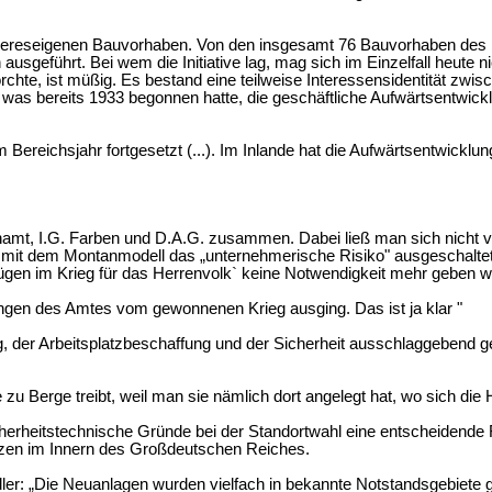
heereseigenen Bauvorhaben. Von den insgesamt
76
Bauvorhaben des 
usgeführt. Bei wem die Initiative lag, mag sich im Einzelfall heute 
hte, ist müßig. Es bestand eine teilweise Interessensidentität zwisch
 was bereits 1933 begonnen hatte, die geschäftliche Aufwärtsentwick
Bereichsjahr fortgesetzt (...). Im Inlande hat die Aufwärtsentwickl
amt, I.G. Farben und D.A.G. zusammen. Dabei ließ man sich nicht v
hin mit dem Montanmodell das „unternehmerische Risiko" ausgeschalt
ügen im Krieg für das Herrenvolk` keine Notwendigkeit mehr geben wü
ngen des Amtes vom gewonnenen Krieg ausging. Das ist ja klar "
g, der Arbeitsplatzbeschaffung und der Sicherheit ausschlaggebend g
u Berge treibt, weil man sie nämlich dort angelegt hat, wo sich die
erheitstechnische Gründe bei der Standortwahl eine entscheidende Rol
zen im Innern des Großdeutschen Reiches.
dler: „Die Neuanlagen wurden vielfach in bekannte Notstandsgebiete 