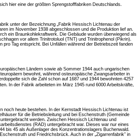
ich hier eine der größten Sprengstofffabriken Deutschlands.
abrik unter der Bezeichnung „Fabrik Hessisch Lichtenau der
aren im November 1938 abgeschlossen und die Produktion lief an.
urch ein Braunkohlekraftwerk. Die Gebäude wurden überwiegend als
hagen vor allem Trinitrotoluol (TNT) und Trinitrophenol (Pikrin).
ro Tag entspricht. Bei Unfällen während der Betriebszeit fanden
en europäischen Ländern sowie ab Sommer 1944 auch ungarischen
teuropäern bewohnt, während osteuropäische Zwangsarbeiter in
erdoppelte sich die Zahl schon auf 1687 und 1944 bewohnten 4257
ten. In der Fabrik arbeiteten im März 1945 rund 6000 Arbeitskräfte,
 noch heute bestehen. In der Kernstadt Hessisch Lichtenau ist
lhäuser für die Betriebsleitung und bei Eschenstruth (Gemeinde
ch untergebracht werden. Zwischen Hessisch Lichtenau und
sarbeitsdienstes (RAD) untergebracht war. Dieses war nur eines
944 bis 45 als Außenlager des Konzentrationslagers Buchenwald.
chenstruth und Friedrichsbrück. Auch in der „Zigarrenfabrik" in