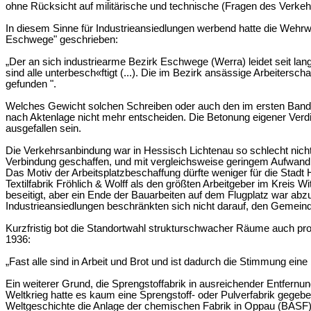
ohne Rücksicht auf militärische und technische (Fragen des Verke
In diesem Sinne für Industrieansiedlungen werbend hatte die Wehrw
Eschwege" geschrieben:
„Der an sich industriearme Bezirk Eschwege (Werra) leidet seit lan
sind alle unterbesch«ftigt (...). Die im Bezirk ansässige Arbeiters
gefunden ".
Welches Gewicht solchen Schreiben oder auch den im ersten Band d
nach Aktenlage nicht mehr entscheiden. Die Betonung eigener Verdie
ausgefallen sein.
Die Verkehrsanbindung war in Hessisch Lichtenau so schlecht nich
Verbindung geschaffen, und mit vergleichsweise geringem Aufwand 
Das Motiv der Arbeitsplatzbeschaffung dürfte weniger für die Stadt 
Textilfabrik Fröhlich & Wolff als den größten Arbeitgeber im Kreis 
beseitigt, aber ein Ende der Bauarbeiten auf dem Flugplatz war a
Industrieansiedlungen beschränkten sich nicht darauf, den Gemeind
Kurzfristig bot die Standortwahl strukturschwacher Räume auch pr
1936:
„Fast alle sind in Arbeit und Brot und ist dadurch die Stimmung ei
Ein weiterer Grund, die Sprengstoffabrik in ausreichender Entfernu
Weltkrieg hatte es kaum eine Sprengstoff- oder Pulverfabrik gegeben
Weltgeschichte die Anlage der chemischen Fabrik in Oppau (BASF) 