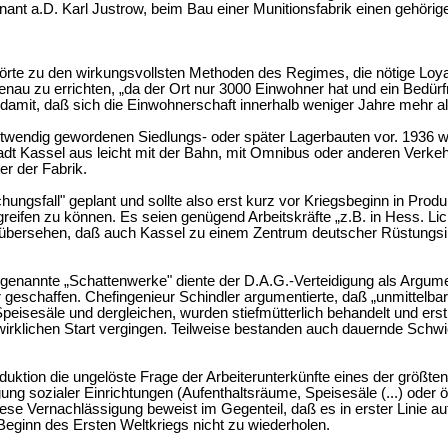
nant a.D. Karl Justrow, beim Bau einer Munitionsfabrik einen geh
ehörte zu den wirkungsvollsten Methoden des Regimes, die nötige Loy
nau zu errichten, „da der Ort nur 3000 Einwohner hat und ein Bedürfni
damit, daß sich die Einwohnerschaft innerhalb weniger Jahre mehr a
otwendig gewordenen Siedlungs- oder später Lagerbauten vor. 1936 
 Kassel aus leicht mit der Bahn, mit Omnibus oder anderen Verkehrsm
er der Fabrik.
ungsfall" geplant und sollte also erst kurz vor Kriegsbeginn in Pro
reifen zu können. Es seien genügend Arbeitskräfte „z.B. in Hess. Li
de übersehen, daß auch Kassel zu einem Zentrum deutscher Rüstungsi
genannte „Schattenwerke" diente der D.A.G.-Verteidigung als Argume
or geschaffen. Chefingenieur Schindler argumentierte, daß „unmittelbar
isesäle und dergleichen, wurden stiefmütterlich behandelt und erst 
wirklichen Start vergingen. Teilweise bestanden auch dauernde Schwi
duktion die ungelöste Frage der Arbeiterunterkünfte eines der größte
igung sozialer Einrichtungen (Aufenthaltsräume, Speisesäle (...) ode
se Vernachlässigung beweist im Gegenteil, daß es in erster Linie auf
eginn des Ersten Weltkriegs nicht zu wiederholen.