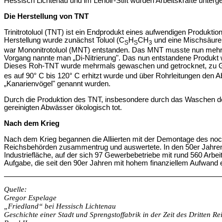
Hessisch Lichtenau und im Lenoir-Stift wurden Arbeitskräfte unterg
Die Herstellung von TNT
Trinitrotoluol (TNT) ist ein Endprodukt eines aufwendigen Produktio
Herstellung wurde zunächst Toluol (C
H
CH
und eine Mischsäure
S
S
3
war Mononitrotoluol (MNT) entstanden. Das MNT musste nun mehr
Vorgang nannte man „Di-Nitrierung". Das nun entstandene Produkt w
Dieses Roh-TNT wurde mehrmals gewaschen und getrocknet, zu Granu
es auf 90° C bis 120° C erhitzt wurde und über Rohrleitungen den Ab
„Kanarienvögel" genannt wurden.
Durch die Produktion des TNT, insbesondere durch das Waschen de
gereinigten Abwässer ökologisch tot.
Nach dem Krieg
Nach dem Krieg begannen die Alliierten mit der Demontage des noch v
Reichsbehörden zusammentrug und auswertete. In den 50er Jahren ri
Industriefläche, auf der sich 97 Gewerbebetriebe mit rund 560 Arbe
Aufgabe, die seit den 90er Jahren mit hohem finanziellem Aufwand e
Quelle:
Gregor Espelage
„Friedland“ bei Hessisch Lichtenau
Geschichte einer Stadt und Sprengstoffabrik in der Zeit des Dritten Re