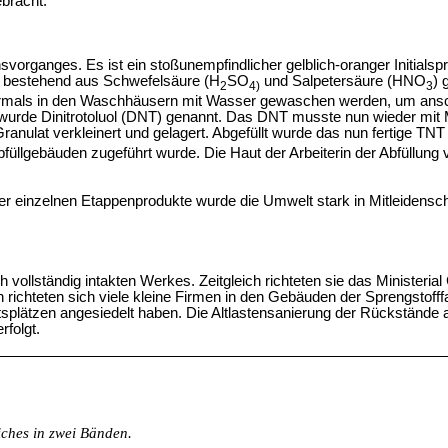
ebracht.
nsvorganges. Es ist ein stoßunempfindlicher gelblich-oranger Initialsp
 bestehend aus Schwefelsäure (H
SO
und Salpetersäure (HNO
) 
2
4)
3
mals in den Waschhäusern mit Wasser gewaschen werden, um ansch
urde Dinitrotoluol (DNT) genannt. Das DNT musste nun wieder mit Mi
lat verkleinert und gelagert. Abgefüllt wurde das nun fertige TNT
füllgebäuden zugeführt wurde. Die Haut der Arbeiterin der Abfüllung 
r einzelnen Etappenprodukte wurde die Umwelt stark in Mitleidens
ollständig intakten Werkes. Zeitgleich richteten sie das Ministerial
chteten sich viele kleine Firmen in den Gebäuden der Sprengstofffab
itsplätzen angesiedelt haben. Die Altlastensanierung der Rückstände 
rfolgt.
iches in zwei Bänden.