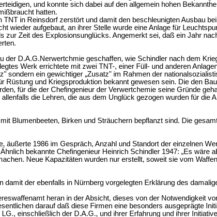
rteidigen, und konnte sich dabei auf den allgemein hohen Bekannthei
mißbraucht hatten.
n TNT in Reinsdorf zerstört und damit den beschleunigten Ausbau beim
t wieder aufgebaut, an ihrer Stelle wurde eine Anlage für Leuchtspur
als zur Zeit des Explosionsunglücks. Angemerkt sei, daß ein Jahr nac
rten.
au der D.A.G.Nerwertchmie geschaffen, wie Schindler nach dem Krieg 
elegtes Werk errichtete mit zwei TNT-, einer Füll- und anderen Anla
tz" sondern ein gewichtiger „Zusatz" im Rahmen der nationalsozialis
ür Rüstung und Kriegsproduktion bekannt gewesen sein. Die den Bau 
rden, für die der Chefingenieur der Verwertchemie seine Gründe geha
t allenfalls die Lehren, die aus dem Unglück gezogen wurden für die
mit Blumenbeeten, Birken und Sträuchern bepflanzt sind. Die gesamte
le, äußerte
1986
im Gespräch, Anzahl und Standort der einzelnen We
n. Ähnlich bekannte Chefingenieur Heinrich Schindler
1947:
„Es wäre a
achen. Neue Kapazitäten wurden nur erstellt, soweit sie vom Waffen
 damit der ebenfalls in Nürnberg vorgelegten Erklärung des damalig
eereswaffenamt heran in der Absicht, dieses von der Notwendigkeit v
ntlichen darauf daß diese Firmen eine besonders ausgeprägte Initia
 LG., einschließlich der D.A.G., und ihrer Erfahrung und ihrer Initi