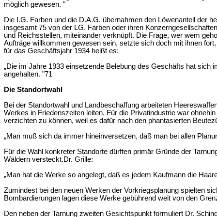
möglich gewesen.
"
Die I.G. Farben und die D.A.G. übernahmen den Löwenanteil der 
insgesamt
75
von der LG. Farben oder ihren Konzerngesellschaften a
und Reichsstellen, miteinander verknüpft. Die Frage, wer wem gehorc
Aufträge willkommen gewesen sein, setzte sich doch mit ihnen fort,
für das Geschäftsjahr 1934 heißt es:
„Die im Jahre 1933 einsetzende Belebung des Geschäfts hat sich im 
angehalten.
"71
Die Standortwahl
Bei der Standortwahl und Landbeschaffung arbeiteten Heereswaffen
Werkes in Friedenszeiten leiten. Für die Privatindustrie war ohne
verzichten zu können, weil es dafür nach den phantasierten Beutez
„Man muß sich da immer hineinversetzen, daß man bei allen Planu
Für die Wahl konkreter Standorte dürften primär Gründe der Tarnun
Wäldern versteckt.Dr. Grille:
„Man hat die Werke so angelegt, daß es jedem Kaufmann die Haare z
Zumindest bei den neuen Werken der Vorkriegsplanung spielten sich
Bombardierungen lagen diese Werke gebührend weit von den Gren
Den neben der Tarnung zweiten Gesichtspunkt formuliert Dr. Schin