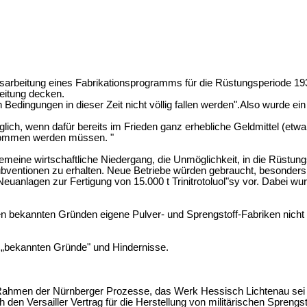
sarbeitung eines Fabrikationsprogramms für die Rüstungsperiode 193
reitung decken.
Bedingungen in dieser Zeit nicht völlig fallen werden".Also wurde 
öglich, wenn dafür bereits im Frieden ganz erhebliche Geldmittel (et
enommen werden müssen. "
gemeine wirtschaftliche Niedergang, die Unmöglichkeit, in die Rüstun
ubventionen zu erhalten. Neue Betriebe würden gebraucht, besonders
euanlagen zur Fertigung von 15.000 t Trinitrotoluol"sy vor. Dabei 
 den bekannten Gründen eigene Pulver- und Sprengstoff-Fabriken nich
 „bekannten Gründe" und Hindernisse.
im Rahmen der Nürnberger Prozesse, das Werk Hessisch Lichtenau sei 
h den Versailler Vertrag für die Herstellung von militärischen Spren