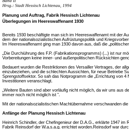
Band II
Hrsg.: Stadt Hessisch Lichtenau, 1994
Planung und Auftrag, Fabrik Hessisch Lichtenau
Überlegungen im Heereswaffenamt 1930
Bereits 1930 beschäftigte man sich im Heereswaffenamt mit der Au
dem der nationalsozialistischen Aufrüstungspolitik und Kriegsvorbe
Im Heereswaffenamt ging man 1930 davon aus, daß die „politischen 
„Die Durchiührung des F.P. (Fabrikationsprogramms) (...) ist nur m
Vorbereitungen keine inner- und außenpolitischen Rücksichten g
Bedauert wurden die Restriktionen des Versailler Vertrages, der all
einzubeziehen, und die schlechten Aussichten, für neue Betriebe S
Sprengstoffsektor. So sah das Notprogramm die „Errichtung von 4 N
Investitionen
veranschlagt.
„Weitere Bauten sind aber vorläufig nicht möglich, da wir uns aus
immer noch nicht möglich ist ".
Mit der nationalsozialistischen Machtübernahme verschwanden die
Anfänge der Planung Hessisch Lichtenau
Heinrich Schindler, der Chefingenieur der D.A.G., erklärte 1947 
Fabrik Reinsdorf der W.a.s.a.g. errichtet worden.Reinsdorf war durc