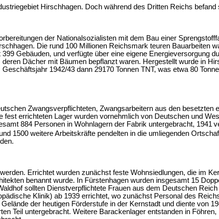
dustriegebiet Hirschhagen. Doch während des Dritten Reichs befand s
bereitungen der Nationalsozialisten mit dem Bau einer Sprengstofff
rschhagen. Die rund 100 Millionen Reichsmark teuren Bauarbeiten w
it 399 Gebäuden, und verfügte über eine eigene Energieversorgung d
deren Dächer mit Bäumen bepflanzt waren. Hergestellt wurde in Hirsch
 Geschäftsjahr 1942/43 dann 29170 Tonnen TNT, was etwa 80 Tonnen p
 deutschen Zwangsverpflichteten, Zwangsarbeitern aus den besetzt
fest errichteten Lager wurden vornehmlich von Deutschen und Wes
samt 884 Personen in Wohnlagern der Fabrik untergebracht, 1941
v
und 1500 weitere Arbeitskräfte pendelten in die umliegenden Ortschaf
den.
werden. Errichtet wurden zunächst feste Wohnsiedlungen, die im Kern
chitekten benannt wurde. In Fürstenhagen wurden insgesamt 15 Doppe
n Waldhof sollten Dienstverpflichtete Frauen aus dem Deutschen Rei
opädische Klinik) ab 1939 errichtet, wo zunächst Personal des Reich
Gelände der heutigen Förderstufe in der Kernstadt und diente von 1
n Teil untergebracht. Weitere Barackenlager entstanden in Föhren, Es