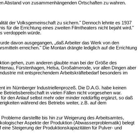
örigen Abstand von zusammenhängenden Ortschaften zu wahren.
alität der Volksgemeinschaft zu sichern." Dennoch lehnte es 1937
s für die Errichtung eines zweiten Filmtheaters nicht bejaht wird."
ls verdoppeln würde.
wurde davon ausgegangen, „daß Arbeiter das Werk von den
itteln erreichen." Die Montan drängte lediglich auf die Errichtung
duktion gehen, zum anderen glaubte man bei der Größe des
chtenau, Fürstenhagen, Helsa, Großalmerode, vor allen Dingen aber
ndustrie mit entsprechendem Arbeitskräftebedarf besonders im
nt im Nürnberger Industriellenprozeß. Die D.A.G. habe keinen
e Betriebsbereitschaft in vielen Fällen nicht vorgesehen war.
für den Anlauf selbst mehr oder minder notdürftig ergänzt, so daß
erigkeiten während des Betriebs weiter, z.B. auf dem
n Probleme darstellte bis hin zur Weigerung des Arbeitsamtes,
r ökologischer Aspekte der Produktion (Abwasserproblematik) belegt
 eine Steigerung der Produktionskapazitäten für Pulver- und