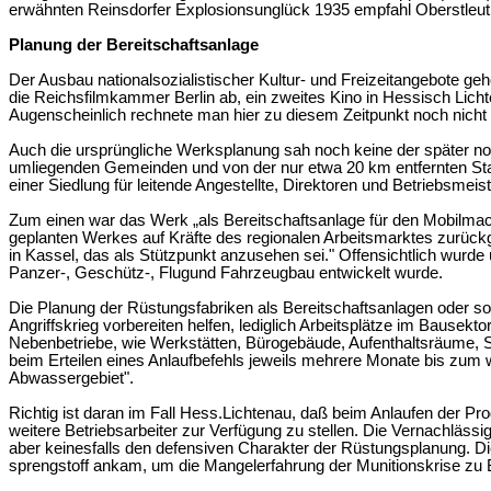
erwähnten Reinsdorfer Explosionsunglück 1935 empfahl Oberstleut
Planung der Bereitschaftsanlage
Der Ausbau nationalsozialistischer Kultur- und Freizeitangebote g
die Reichsfilmkammer Berlin ab, ein zweites Kino in Hessisch Lichte
Augenscheinlich rechnete man hier zu diesem Zeitpunkt noch nicht 
Auch die ursprüngliche Werksplanung sah noch keine der später n
umliegenden Gemeinden und von der nur etwa 20 km entfernten Stadt
einer Siedlung für leitende Angestellte, Direktoren und Betriebsmeist
Zum einen war das Werk „als Bereitschaftsanlage für den Mobilmach
geplanten Werkes auf Kräfte des regionalen Arbeitsmarktes zurückg
in Kassel, das als Stützpunkt anzusehen sei." Offensichtlich wur
Panzer-, Geschütz-, Flugund Fahrzeugbau entwickelt wurde.
Die Planung der Rüstungsfabriken als Bereitschaftsanlagen oder so
Angriffskrieg vorbereiten helfen, lediglich Arbeitsplätze im Bausekt
Nebenbetriebe, wie Werkstätten, Bürogebäude, Aufenthaltsräume, Spe
beim Erteilen eines Anlaufbefehls jeweils mehrere Monate bis zum 
Abwassergebiet".
Richtig ist daran im Fall Hess.Lichtenau, daß beim Anlaufen der Pro
weitere Betriebsarbeiter zur Verfügung zu stellen. Die Vernachläss
aber keinesfalls den defensiven Charakter der Rüstungsplanung. Die
sprengstoff
an
kam, um die Mangelerfahrung der Munitionskrise zu B