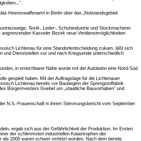
keiten...".
n das Heereswaffenamt in Berlin über das „Notstandsgebiet
ustriezweige, Textil-, Leder-, Schuhindustrie und Stockmacherei
n dem angrenzenden Kasseler Bezirk neue Verdienstmöglichkeiten
sisch Lichtenau für eine Standortentscheidung zukam, läßt sich
en und Dienststellen vor und nach Kriegsende unterschiedlich
bunden, in erreichbarer Nähe wurde mit der Autobahn eine Nord-Süd
.
le gespielt haben. Mit der Auftragslage für die Lichtenauer
Hessisch Lichtenau bereits vor Baubeginn der Sprengstoffabrik
 des Bürgermeisters Goebel um „staatliche Bauvorhaben" und
n der N.S.-Frauenschaft in ihrem Stimmungsbericht vom September
deln, ergab sich aus der Gefährlichkeit der Produktion. Im Ersten
einer der schlimmsten industriellen Katastrophen der
hr als 2000 waren schwer verletzt worden. Nach dem bereits