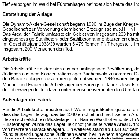
Tief verborgen im Wald bei Fürstenhagen befindet sich heute das In
Entstehung der Anlage
Die Dynamit-Aktien-Gesellschaft begann 1936 im Zuge der Kriegsvor
Gesellschaft zur Verwertung chemischer Erzeugnisse m.b.H." in Hi
Das Areal der Fabrik umfasste ein Gebiet von insgesamt 233 ha m
eingeschossige Stahlbeton- oder Stahlbetonrahmenbauten errichtet, 
Im Geschäftsjahr 1938/39 wurden 5 479 Tonnen TNT hergestellt. Im
insgesamt 200 Menschen den Tod.
Arbeitskräfte
Die Arbeitskräfte setzten sich aus der umliegenden Bevölkerung,
Jüdinnen aus dem Konzentrationslager Buchenwald zusammen. Die 
den Barackenlagern zusammengepfercht wurden. 1940 waren insge
Männer und Frauen die Arbeitslager der Sprengstofffabrik. Jeweils r
der überwiegende Teil davon unter menschenverachtenden Umstän
Außenlager der Fabrik
Für die Arbeitskräfte mussten auch Wohnmöglichkeiten geschaffen 
dies das Lager Herzog, das bis 1940 errichtet und nach seinem Ar
Helsa) schließlich ein Musterlager mit Namen Waldhof errichtet. I
Fürstenhagen wurde das Lager Teichhof (heute teilweise Areal Orth
von mehreren Barackenlagern. Ein weiteres stand ab 1938 auf dem 
Rund tausend ungarische Jüdinnen waren hier in einem abgesonderte