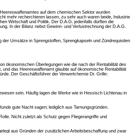
Heereswaffenamtes auf dem chemischen Sektor wurden
nicht mehr recherchieren lassen, zu sehr auch waren beide, Industrie
en Wirtschaft und Politik. Der D.A.G. jedenfalls dürften die
lung. In der Bilanz nebst Gewinn- und Verlustrechnung der D.A.G.
ung der Umsätze in Sprengstoffen, Sprengkapseln und Zündrequisiten
on ökonomischen Überlegungen wie die nach der Rentabilität des
et, und das Heereswaffenamt glaubte auf ökonomische Rentabilität
rde. Der Geschäftsführer der Verwertchemie Dr. Grille:
ewesen sein. Häufig lagen die Werke wie in Hessisch Lichtenau in
 Hunde gute Nacht sagen; lediglich aus Tarnungsgründen.
le. Nicht zuletzt als Schutz gegen Fliegerangriffe und
gelegt aus Gründen der zusätzlichen Arbeitsbeschaffung und zwar