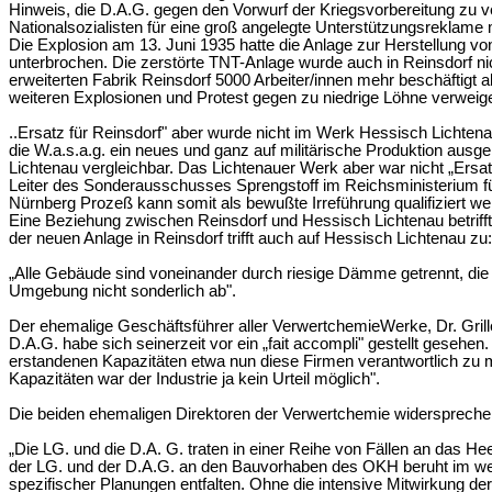
Hinweis, die D.A.G. gegen den Vorwurf der Kriegsvorbereitung zu ve
Nationalsozialisten für eine groß angelegte Unterstützungsreklame 
Die Explosion am 13. Juni 1935 hatte die Anlage zur Herstellung vo
unterbrochen. Die zerstörte TNT-Anlage wurde auch in Reinsdorf nich
erweiterten Fabrik Reinsdorf 5000 Arbeiter/innen mehr beschäftigt 
weiteren Explosionen und Protest gegen zu niedrige Löhne verweige
..Ersatz für Reinsdorf" aber wurde nicht im Werk Hessisch Lichten
die W.a.s.a.g. ein neues und ganz auf militärische Produktion ausg
Lichtenau vergleichbar. Das Lichtenauer Werk aber war nicht „Ersa
Leiter des Sonderausschusses Sprengstoff im Reichsministerium f
Nürnberg Prozeß kann somit als bewußte Irreführung qualifiziert we
Eine Beziehung zwischen Reinsdorf und Hessisch Lichtenau betriff
der neuen Anlage in Reinsdorf trifft auch auf Hessisch Lichtenau zu:
„Alle Gebäude sind voneinander durch riesige Dämme getrennt, die 
Umgebung nicht sonderlich ab".
Der ehemalige Geschäftsführer aller VerwertchemieWerke, Dr. Gril
D.A.G. habe sich seinerzeit vor ein „fait accompli" gestellt gesehe
erstandenen Kapazitäten etwa nun diese Firmen verantwortlich zu m
Kapazitäten war der Industrie ja kein Urteil möglich".
Die beiden ehemaligen Direktoren der Verwertchemie widersprechen
„Die LG. und die D.A. G. traten in einer Reihe von Fällen an das H
der LG. und der D.A.G. an den Bauvorhaben des OKH beruht im wese
spezifischer Planungen entfalten. Ohne die intensive Mitwirkung der