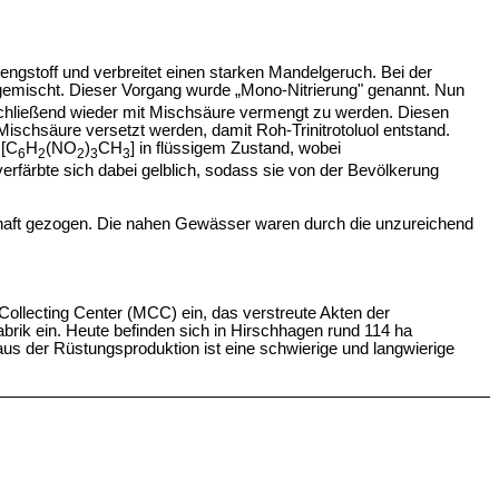
rengstoff und verbreitet einen starken Mandelgeruch. Bei der
gemischt. Dieser Vorgang wurde „Mono-Nitrierung" genannt. Nun
ließend wieder mit Mischsäure vermengt zu werden. Diesen
schsäure versetzt werden, damit Roh-Trinitrotoluol entstand.
 [C
H
(NO
)
CH
] in flüssigem Zustand, wobei
6
2
2
3
3
verfärbte sich dabei gelblich, sodass sie von der Bevölkerung
chaft gezogen. Die nahen Gewässer waren durch die unzureichend
 Collecting Center (MCC) ein, das verstreute Akten der
rik ein. Heute befinden sich in Hirschhagen rund 114 ha
aus der Rüstungsproduktion ist eine schwierige und langwierige