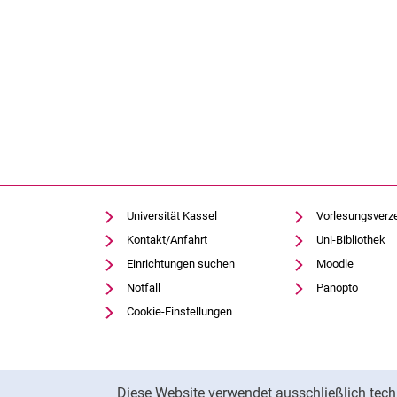
Hochschulentwicklung
Gleichstellung, Familiengerechtigkeit und Diversity
Gesundheitsportal
Personal- und Organisationsentwicklung
Personal und Organisation ⚿
Qualitätsmanagement
Rechtsfragen
Technik und Infrastruktur
Toolbox für Öffentlichkeitsarbeit
Universität Kassel
Vorlesungsverz
Toolbox Studierendenmarketing und Student-Life-Cycle-
Kontakt/Anfahrt
Uni-Bibliothek
Sicherheit auf dem Campus
Einrichtungen suchen
Moodle
Notfall
Panopto
Cookie-Einstellungen
Cookie-Hinweis
Diese Website verwendet ausschließlich tech