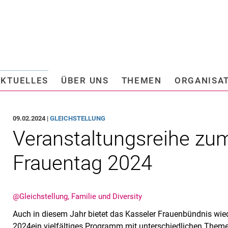
Springe direkt zu: Inhalt
Springe direkt zu: Suche
Springe direkt zu: Hauptnav
Suchmas
AKTUELLES
ÜBER UNS
THEMEN
ORGANISA
sstellen
Beauftragte
schutz und Anti-Korruption
Informationssicherheit
09.02.2024 |
GLEICHSTELLUNG
hungs- und
Weitere Anlaufstellen
Veranstaltungsreihe zum
iertenförderung
Gremien
Frauentag 2024
­stel­lung
e Revision
Kommissionen
nikation und Marketing
@Gleichstellung, Familie und Diversity
I
Auch in diesem Jahr bietet das Kasseler Frauenbündnis wie
II
2024
ein vielfältiges Programm mit unterschiedlichen Theme