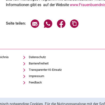
Informationen gibt es auf der Website
www.Frauenbuendnis
Seite über E-Mail teilen
Seite über WhatsApp teilen (exte
Seite über Facebook teil
Adresse der Sei
Seite teilen:
eichnis
Datenschutz
Management
Barrierefreiheit
Transparenter KI-Einsatz
Impressum
Feedback
nisch notwendige Cookies. Für die Nutzungsanalyse mit der Sof