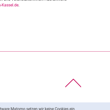
Stichwortverzeichnis
-Kassel.de
.
Wichtige Telefonnummern
Zentrale IT-Tools
rner Link, öffnet neues Fenster)
en (externer Link, öffnet neues Fenster)
te kopieren
Nach oben
tware Matomo setzen wir keine Cookies ein.