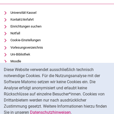
Universität Kassel
Kontakt/Anfahrt
Einrichtungen suchen
Notfall
Cookie-Einstellungen
Vorlesungsverzeichnis
Uni-Bibliothek
Moodle
Cookie-Hinweis
Panopto
Diese Website verwendet ausschließlich technisch
notwendige Cookies. Für die Nutzungsanalyse mit der
Datenschutz
Software Matomo setzen wir keine Cookies ein. Die
Barrierefreiheit
Analyse erfolgt anonymisiert und erlaubt keine
Transparenter KI-Einsatz
Rückschlüsse auf einzelne Besucher*innen. Cookies von
Impressum
Drittanbietern werden nur nach ausdrücklicher
Feedback
Zustimmung gesetzt. Weitere Informationen hierzu finden
Sie in unseren
Datenschutzhinweisen
.