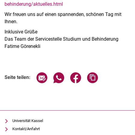
behinderung/aktuelles.html
Wir freuen uns auf einen spannenden, schönen Tag mit
Ihnen.
Inklusive Grüße
Das Team der Servicestelle Studium und Behinderung
Fatime Görenekli
Verwandte Links
Seite über E-Mail teilen
Seite über WhatsApp teilen (exter
Seite über Facebook teile
Adresse der Seite
Seite teilen:
Universität Kassel
Kontakt/Anfahrt