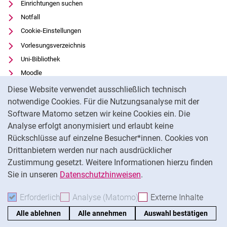
Einrichtungen suchen
Notfall
Cookie-Einstellungen
Vorlesungsverzeichnis
Uni-Bibliothek
Moodle
Cookie-Hinweis
Panopto
Diese Website verwendet ausschließlich technisch
notwendige Cookies. Für die Nutzungsanalyse mit der
Datenschutz
Software Matomo setzen wir keine Cookies ein. Die
Barrierefreiheit
Analyse erfolgt anonymisiert und erlaubt keine
Transparenter KI-Einsatz
Rückschlüsse auf einzelne Besucher*innen. Cookies von
Impressum
Drittanbietern werden nur nach ausdrücklicher
Feedback
Zustimmung gesetzt. Weitere Informationen hierzu finden
Sie in unseren
Datenschutzhinweisen
.
Na
Erforderlich
Erforderliche Cookies akzeptieren
Analyse (Matomo)
Analyse-Cookies akzepti
Externe Inhalte
: Exte
Alle ablehnen
Alle annehmen
Auswahl bestätigen