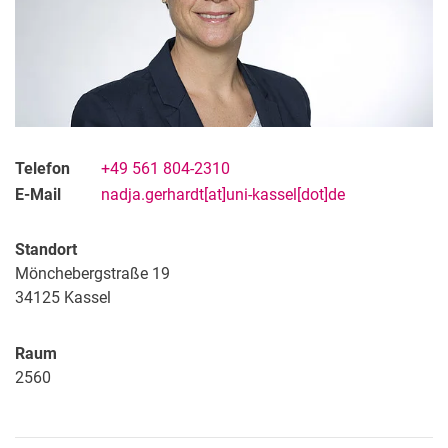
Telefon
+49 561 804-2310
E-Mail
nadja.gerhardt[at]uni-kassel[dot]de
Standort
Mönchebergstraße 19
34125
Kassel
Raum
2560