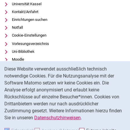
Universität Kassel
Kontakt/Anfahrt
Einrichtungen suchen
Notfall
Cookie-Einstellungen
Vorlesungsverzeichnis
Uni-Bibliothek
Moodle
Cookie-Hinweis
Panopto
Diese Website verwendet ausschließlich technisch
notwendige Cookies. Für die Nutzungsanalyse mit der
Datenschutz
Software Matomo setzen wir keine Cookies ein. Die
Barrierefreiheit
Analyse erfolgt anonymisiert und erlaubt keine
Transparenter KI-Einsatz
Rückschlüsse auf einzelne Besucher*innen. Cookies von
Impressum
Drittanbietern werden nur nach ausdrücklicher
Feedback
Zustimmung gesetzt. Weitere Informationen hierzu finden
Sie in unseren
Datenschutzhinweisen
.
Na