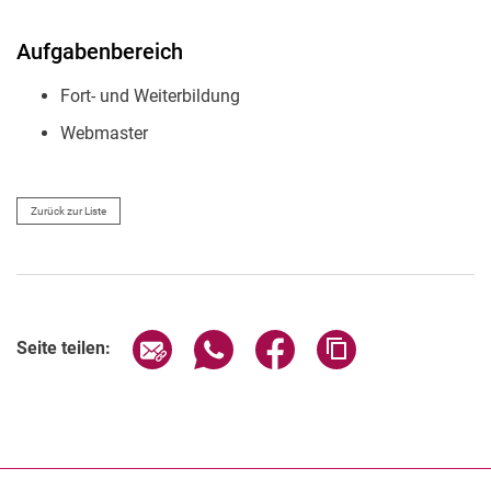
Aufgabenbereich
Fort- und Weiterbildung
Webmaster
Zurück zur Liste
Seite über E-Mail teilen
Seite über WhatsApp teilen (exter
Seite über Facebook teile
Adresse der Seite
Seite teilen: