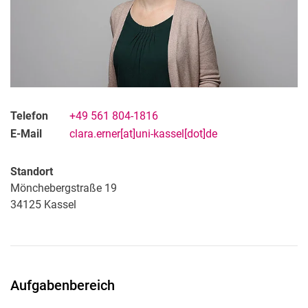
Telefon
+49 561 804-1816
E-Mail
clara.erner[at]uni-kassel[dot]de
Standort
Mönchebergstraße 19
34125
Kassel
Aufgabenbereich