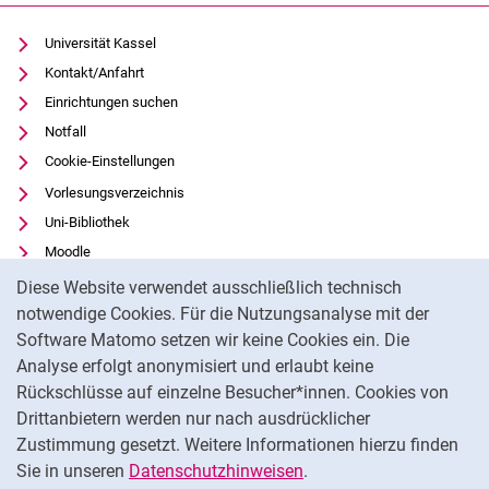
Universität Kassel
Kontakt/Anfahrt
Einrichtungen suchen
Notfall
Cookie-Einstellungen
Vorlesungsverzeichnis
Uni-Bibliothek
Moodle
Cookie-Hinweis
Panopto
Diese Website verwendet ausschließlich technisch
notwendige Cookies. Für die Nutzungsanalyse mit der
Datenschutz
Software Matomo setzen wir keine Cookies ein. Die
Barrierefreiheit
Analyse erfolgt anonymisiert und erlaubt keine
Transparenter KI-Einsatz
Rückschlüsse auf einzelne Besucher*innen. Cookies von
Impressum
Drittanbietern werden nur nach ausdrücklicher
Feedback
Zustimmung gesetzt. Weitere Informationen hierzu finden
Sie in unseren
Datenschutzhinweisen
.