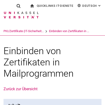
QUICKLINKS IT-DIENSTE
DEUTSCH
: AL
Springe direkt zu: Inhalt
Springe direkt zu: Suche
Springe direkt zu: Hauptnav
zur Startseite
Suchformular
Suchbegriff
Outlook Webzugriff
English
eCampus
WLAN Eduroam
Suchmaschine
PKI/Zertifikate (IT-Sicherheit...
Einbinden von Zertifikaten in ...
CampusCard Selfservice
Identitätsmanagement (IDM)
Suchen (öffnet externen Link in einem 
Einbinden von
Zertifikaten in
Mailprogrammen
Zurück zur Übersicht