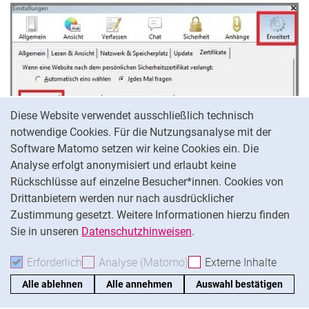
Cookie-Hinweis
Diese Website verwendet ausschließlich technisch
notwendige Cookies. Für die Nutzungsanalyse mit der
Software Matomo setzen wir keine Cookies ein. Die
Analyse erfolgt anonymisiert und erlaubt keine
Rückschlüsse auf einzelne Besucher*innen. Cookies von
Im Zertifikats-Manager klicken Sie auf den Reiter "Ihre
Drittanbietern werden nur nach ausdrücklicher
Zertifikate" und anschließend auf '"Importieren...". Wählen
Zustimmung gesetzt. Weitere Informationen hierzu finden
Sie nun Ihr vorher gespeichertes Zertifikat aus und klicken
Sie in unseren
Datenschutzhinweisen
.
auf "Öffnen".
Geben Sie bei der Passwort-Abfrage das Passwort ein,
Erforderlich
Erforderliche Cookies akzeptieren
Analyse (Matomo)
Analyse-Cookies akzepti
Externe Inhalte
: Exte
welches Sie beim Exportieren vergeben haben.
Alle ablehnen
Alle annehmen
Auswahl bestätigen
Zum Schluss klicken Sie auf "OK".