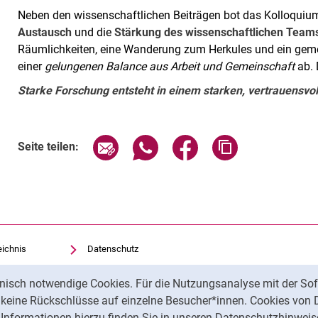
Neben den wissenschaftlichen Beiträgen bot das Kolloquiu
Austausch
und die
Stärkung des wissenschaftlichen Team
Räumlichkeiten, eine Wanderung zum Herkules und ein ge
einer
gelungenen Balance aus Arbeit und Gemeinschaft
ab. 
Starke Forschung entsteht in einem starken, vertrauensvo
Seite über E-Mail teilen
Seite über WhatsApp teilen (exte
Seite über Facebook teil
Adresse der Sei
Seite teilen:
eichnis
Datenschutz
Barrierefreiheit
nisch notwendige Cookies. Für die Nutzungsanalyse mit der Sof
Transparenter KI-Einsatz
t keine Rückschlüsse auf einzelne Besucher*innen. Cookies von 
Impressum
Informationen hierzu finden Sie in unseren Datenschutzhinweis