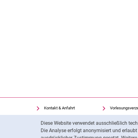
Kontakt & Anfahrt
Vorlesungsverz
Einrichtungen suchen
Uni-Bibliothek
Cookie-Hinweis
Diese Website verwendet ausschließlich tech
Stellenangebote
Moodle
Die Analyse erfolgt anonymisiert und erlaub
Cookie-Einstellungen
Panopto
ausdrücklicher Zustimmung gesetzt. Weitere 