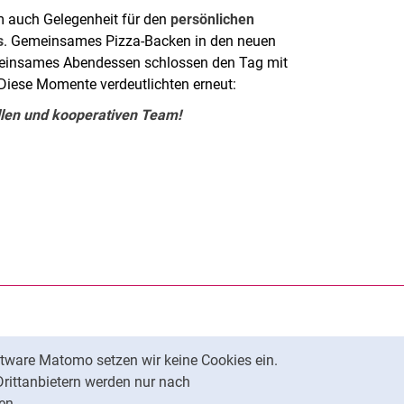
m auch Gelegenheit für den
persönlichen
s
. Gemeinsames Pizza-Backen in den neuen
meinsames Abendessen schlossen den Tag mit
Diese Momente verdeutlichten erneut:
llen und kooperativen Team!
rner Link, öffnet neues Fenster)
en (externer Link, öffnet neues Fenster)
te kopieren
tware Matomo setzen wir keine Cookies ein.
Nach oben
Drittanbietern werden nur nach
en.