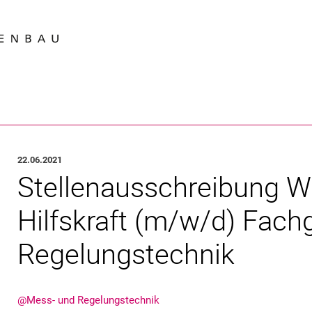
Springe direkt zu: Inhalt
Springe direkt zu: Suche
Springe direkt zu: Hauptnav
Suchmas
22.06.2021
Stellenausschreibung W
Hilfskraft (m/w/d) Fach
Regelungstechnik
@Mess- und Regelungstechnik