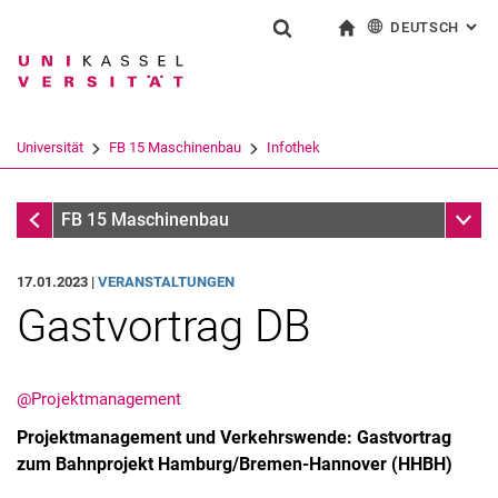
DEUTSCH
: AL
Springe direkt zu: Inhalt
Springe direkt zu: Suche
Springe direkt zu: Hauptnav
zur Startseite
Suchformular
Suchbegriff
English
Suchmaschine
Universität
FB 15 Maschinenbau
Infothek
Suchen (öffnet externen Link in einem 
Infothek
Unter
FB 15 Maschinenbau
17.01.2023 |
VERANSTALTUNGEN
Gastvortrag DB
@Projektmanagement
Projektmanagement und Verkehrswende: Gastvortrag
zum Bahnprojekt Hamburg/Bremen-Hannover (HHBH)