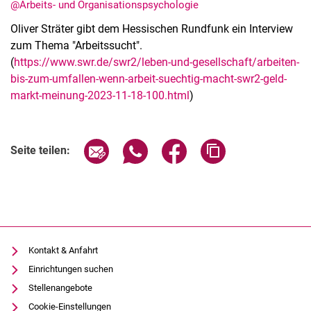
@Arbeits- und Organisationspsychologie
Oliver Sträter gibt dem Hessischen Rundfunk ein Interview
zum Thema "Arbeitssucht".
(
https://www.swr.de/swr2/leben-und-gesellschaft/arbeiten-
bis-zum-umfallen-wenn-arbeit-suechtig-macht-swr2-geld-
Stellenangebote
markt-meinung-2023-11-18-100.html
)
Shop
Angebote für Schüler:innen / Studieninteressierte
50 Jahre Maschinenbau
Seite über E-Mail teilen
Seite über WhatsApp teilen (exter
Seite über Facebook teile
Adresse der Seite
Seite teilen:
Mediathek
Suche
Kontakt & Anfahrt
Einrichtungen suchen
Stellenangebote
Cookie-Einstellungen