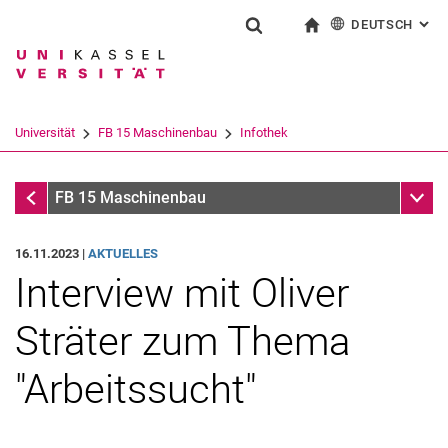
DEUTSCH
: AL
Springe direkt zu: Inhalt
Springe direkt zu: Suche
Springe direkt zu: Hauptnav
zur Startseite
Suchformular
Suchbegriff
English
Suchmaschine
Universität
FB 15 Maschinenbau
Infothek
Suchen (öffnet externen Link in einem 
Infothek
Unter
FB 15 Maschinenbau
16.11.2023 |
AKTUELLES
Interview mit Oliver
Sträter zum Thema
"Arbeitssucht"