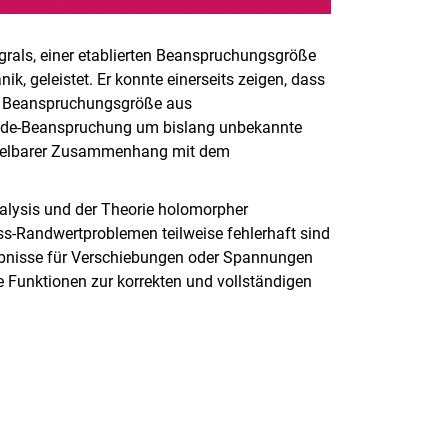
egrals, einer etablierten Beanspruchungsgröße
k, geleistet. Er konnte einerseits zeigen, dass
er Beanspruchungsgröße aus
ode-Beanspruchung um bislang unbekannte
ttelbarer Zusammenhang mit dem
alysis und der Theorie holomorpher
iss-Randwertproblemen teilweise fehlerhaft sind
ebnisse für Verschiebungen oder Spannungen
he Funktionen zur korrekten und vollständigen
rner Link, öffnet neues Fenster)
en (externer Link, öffnet neues Fenster)
te kopieren