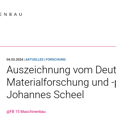
Springe direkt zu: Inhalt
Springe direkt zu: Suche
Springe direkt zu: Hauptnav
Suchmas
04.03.2024 |
AKTUELLES
|
FORSCHUNG
Auszeichnung vom Deut
Materialforschung und -p
Johannes Scheel
@FB 15 Maschinenbau