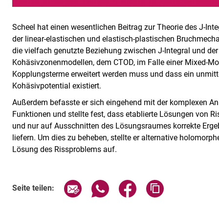
Scheel hat einen wesentlichen Beitrag zur Theorie des J-Int
der linear-elastischen und elastisch-plastischen Bruchmechani
die vielfach genutzte Beziehung zwischen J-Integral und d
Kohäsivzonenmodellen, dem CTOD, im Falle einer Mixed-M
Kopplungsterme erweitert werden muss und dass ein unmi
Kohäsivpotential existiert.
Außerdem befasste er sich eingehend mit der komplexen An
Funktionen und stellte fest, dass etablierte Lösungen von R
und nur auf Ausschnitten des Lösungsraumes korrekte Erg
liefern. Um dies zu beheben, stellte er alternative holomorp
Lösung des Rissproblems auf.
Seite über E-Mail teilen
Seite über WhatsApp teilen (exte
Seite über Facebook teil
Adresse der Sei
Seite teilen: