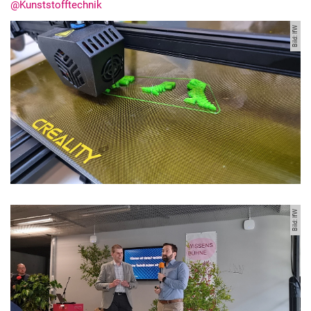
@Kunststofftechnik
Bild: IfW
Stellenangebote
Shop
Angebote für Schüler:innen / Studieninteressierte
50 Jahre Maschinenbau
Mediathek
Suche
Bild: IfW