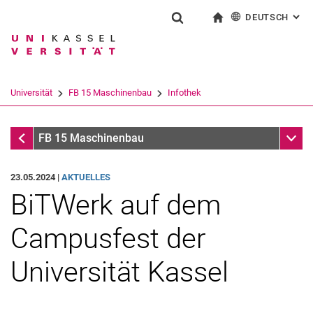
DEUTSCH
: AL
Springe direkt zu: Inhalt
Springe direkt zu: Suche
Springe direkt zu: Hauptnav
zur Startseite
Suchformular
Suchbegriff
English
Suchmaschine
Universität
FB 15 Maschinenbau
Infothek
Suchen (öffnet externen Link in einem 
Infothek
Unter
FB 15 Maschinenbau
23.05.2024 |
AKTUELLES
BiTWerk auf dem
Campusfest der
Universität Kassel