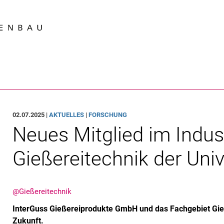
Springe direkt zu: Inhalt
Springe direkt zu: Suche
Springe direkt zu: Hauptnav
Suchmas
02.07.2025 |
AKTUELLES
|
FORSCHUNG
Neues Mitglied im Indus
Gießereitechnik der Univ
@Gießereitechnik
InterGuss Gießereiprodukte GmbH und das Fachgebiet Gie
Zukunft.