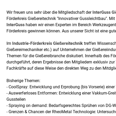
Wir freuen uns sehr über die Mitgliedschaft der
InterGuss G
Förderkreis Gießereitechnik "Innovativer Gussleichtbau". Mit
InterGuss
haben wir einen Experten im Bereich Werkzeugen
Förderkreis gewinnen können. Aus unserer Sicht ist eine gut
Im
Industrie-Förderkreis Gießereitechnik
treffen Wissensch
Gießereimechaniker etc.) auf Unternehmen der Gießereiind
Themen für die Gießereibranche diskutiert. Innerhalb des 
durchgeführt, deren Ergebnisse den Mitgliedern exklusiv zur
Fachkräfte auf diese Weise den direkten Weg zu den Mitdgli
Bisherige Themen:
- CoolSpray: Entwicklung und Erprobung (bis Vorserie) ei
- Auswerferloses Entformen: Entwicklung einer Vakkum-Gre
Gussteilen
- Spraying on demand: Bedarfsgerechtes Sprühen von DG-
- Grenzen & Chancen der RheoMetal Technologie: Untersuc