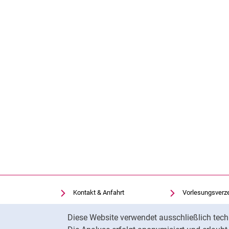
Kontakt & Anfahrt
Vorlesungsverz
Einrichtungen suchen
Uni-Bibliothek
Cookie-Hinweis
Diese Website verwendet ausschließlich tech
Stellenangebote
Moodle