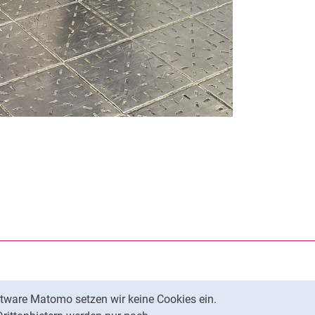
rner Link, öffnet neues Fenster)
en (externer Link, öffnet neues Fenster)
te kopieren
tware Matomo setzen wir keine Cookies ein.
Nach oben