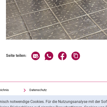
Seite über E-Mail teilen
Seite über WhatsApp teilen (exte
Seite über Facebook teil
Adresse der Sei
Seite teilen:
eichnis
Datenschutz
Barrierefreiheit
nisch notwendige Cookies. Für die Nutzungsanalyse mit der Sof
Transparenter KI-Einsatz