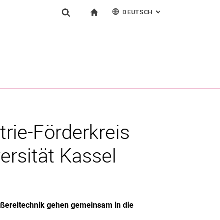
DEUTSCH
: ALTERNATIVE SEI
igation
zur Startseite
Suchformular
chine
English
Suchen (öffnet externen Link in einem neuen Fenst
trie-Förderkreis
ersität Kassel
ßereitechnik gehen gemeinsam in die