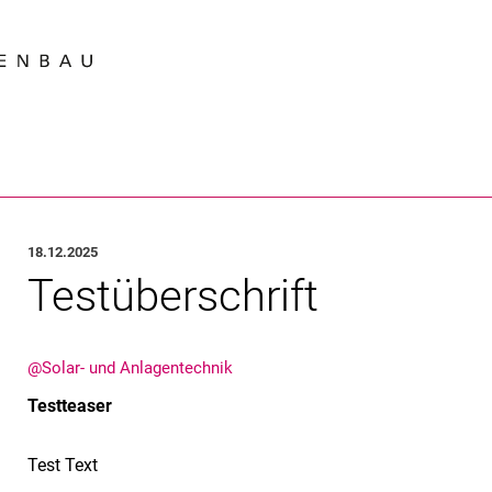
Springe direkt zu: Inhalt
Springe direkt zu: Suche
Springe direkt zu: Hauptnav
Suchmas
18.12.2025
Testüberschrift
@Solar- und Anlagentechnik
Testteaser
Test Text