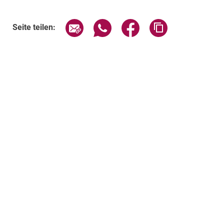
Seite über E-Mail teilen
Seite über WhatsApp teilen (exte
Seite über Facebook teil
Adresse der Sei
Seite teilen: