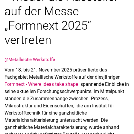
auf der Messe
„Formnext 2025“
vertreten
Stellenangebote
Shop
Angebote für Schüler:innen / Studieninteressierte
@Metallische Werkstoffe
50 Jahre Maschinenbau
Vom 18. bis 21. November 2025 präsentierte das
Mediathek
Fachgebiet Metallische Werkstoffe auf der diesjährigen
Suche
Formnext - Where ideas take shape
spannende Einblicke in
seine aktuellen Forschungsschwerpunkte. Im Mittelpunkt
standen die Zusammenhänge zwischen
Prozess,
Mikrostruktur und Eigenschaften,
die am Institut für
Werkstofftechnik für eine ganzheitliche
Materialcharakterisierung untersucht werden. Die
ganzheitliche Materialcharakterisierung wurde anhand