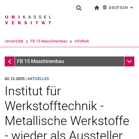
DEUTSCH
: AL
Springe direkt zu: Inhalt
Springe direkt zu: Suche
Springe direkt zu: Hauptnav
zur Startseite
Suchformular
Suchbegriff
English
Suchmaschine
Universität
FB 15 Maschinenbau
Infothek
Suchen (öffnet externen Link in einem 
Infothek
Unter
FB 15 Maschinenbau
02.12.2025 |
AKTUELLES
Institut für
Werkstofftechnik -
Metallische Werkstoffe
- wieder als Aussteller