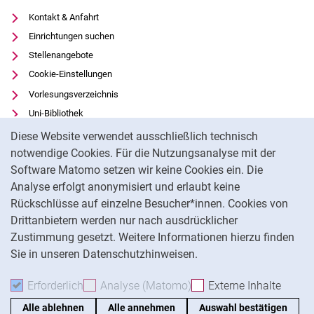
Kontakt & Anfahrt
Einrichtungen suchen
Stellenangebote
Cookie-Einstellungen
Vorlesungsverzeichnis
Uni-Bibliothek
Cookie-Hinweis
Moodle
Diese Website verwendet ausschließlich technisch
Panopto
notwendige Cookies. Für die Nutzungsanalyse mit der
Software Matomo setzen wir keine Cookies ein. Die
Datenschutz
Analyse erfolgt anonymisiert und erlaubt keine
Barrierefreiheit
Rückschlüsse auf einzelne Besucher*innen. Cookies von
Transparenter KI-Einsatz
Drittanbietern werden nur nach ausdrücklicher
Impressum
Zustimmung gesetzt. Weitere Informationen hierzu finden
Sie in unseren Datenschutzhinweisen.
Na
Erforderlich
Erforderliche Cookies akzeptieren
Analyse (Matomo)
Analyse-Cookies akzepti
Externe Inhalte
: Exte
Alle ablehnen
Alle annehmen
Auswahl bestätigen