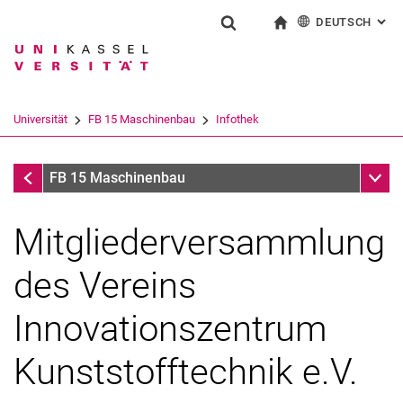
DEUTSCH
: AL
Springe direkt zu: Inhalt
Springe direkt zu: Suche
Springe direkt zu: Hauptnav
zur Startseite
Suchformular
Suchbegriff
English
Suchmaschine
Universität
FB 15 Maschinenbau
Infothek
Suchen (öffnet externen Link in einem 
Infothek
Unter
FB 15 Maschinenbau
Mitgliederversammlung
des Vereins
Innovationszentrum
Kunststofftechnik e.V.