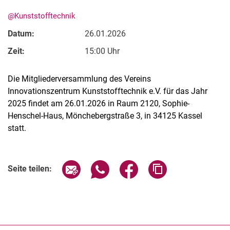
@Kunststofftechnik
Datum:
26.01.2026
Zeit:
15:00 Uhr
Stellenangebote
Die Mitgliederversammlung des Vereins
Shop
Innovationszentrum Kunststofftechnik e.V. für das Jahr
Angebote für Schüler:innen / Studieninteressierte
2025 findet am 26.01.2026 in Raum 2120, Sophie-
50 Jahre Maschinenbau
Henschel-Haus, Mönchebergstraße 3, in 34125 Kassel
Mediathek
statt.
Suche
Verwandte Links
Seite über E-Mail teilen
Seite über WhatsApp teilen (exter
Seite über Facebook teile
Adresse der Seite
Seite teilen: